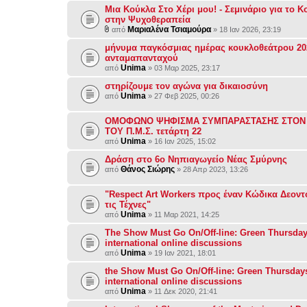
Μια Κούκλα Στο Χέρι μου! - Σεμινάριο για το 
στην Ψυχοθεραπεία
Μαριαλένα Τσιαμούρα
από
» 18 Ιαν 2026, 23:19
μήνυμα παγκόσμιας ημέρας κουκλοθεάτρου 20
ανταμαπανταχού
Unima
από
» 03 Μαρ 2025, 23:17
στηρίζουμε τον αγώνα για δικαιοσύνη
Unima
από
» 27 Φεβ 2025, 00:26
ΟΜΟΦΩΝΟ ΨΗΦΙΣΜΑ ΣΥΜΠΑΡΑΣΤΑΣΗΣ ΣΤΟΝ
ΤΟΥ Π.Μ.Σ. τετάρτη 22
Unima
από
» 16 Ιαν 2025, 15:02
Δράση στο 6ο Νηπιαγωγείο Νέας Σμύρνης
Θάνος Σιώρης
από
» 28 Απρ 2023, 13:26
"Respect Art Workers προς έναν Κώδικα Δεοντ
τις Τέχνες"
Unima
από
» 11 Μαρ 2021, 14:25
The Show Must Go On/Off-line: Green Thursdays
international online discussions
Unima
από
» 19 Ιαν 2021, 18:01
the Show Must Go On/Off-line: Green Thursdays,
international online discussions
Unima
από
» 11 Δεκ 2020, 21:41