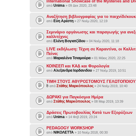
International Showcase of the Mysteries and Dro
Unima
από
» 09 Δεκ 2020, 23:48
Αναζήτηση βιβλιογραφίας για το παιχνίδι/κου
Εύη Αρέστη
από
» 27 Νοέμ 2020, 12:19
Σεμινάριο οργάνωσης και παραγωγής για ανε
καλλιτέχνες
Ελένη Βογιατζίδου
από
» 04 Νοέμ 2020, 11:18
LIVE εκδήλωση: Τέχνη σε Καραντίνα, οι Καλλιτ
Πείνα;
Μαριαλένα Τσιαμούρα
από
» 01 Μάιος 2020, 22:25
ΚΟΙΝΣΕΠ και ΚΑΔ και Φορολογία
Αλεξανδρα Ιορδανιδου
από
» 27 Νοέμ 2019, 10:51
ΤΙΜΗ ΣΤΟΥΣ ΑΘΥΡΟΣΤΟΜΟΥΣ ΓΕΛΩΤΟΠΟΙΟΥ
Στάθης Μαρκόπουλος
από
» 24 Νοέμ 2019, 10:40
ΔΩΡΑΚΙ για Παγκόσμια Ημέρα
Στάθης Μαρκόπουλος
από
» 08 Μαρ 2019, 13:39
Δράσεις Πρωτοβουλίας Κατά των Εξορύξεων
Unima
από
» 14 Φεβ 2019, 23:24
PEDAGOGY WORKSHOP
ΝΙΚΟΛΕΤΤΑ
από
» 10 Νοέμ 2018, 00:30