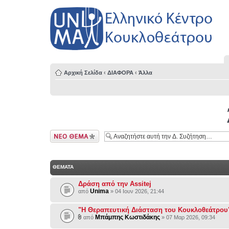
Αρχική Σελίδα
‹
ΔΙΑΦΟΡΑ
‹
Άλλα
Δημιουργία νέου
θέματος
ΘΕΜΑΤΑ
Δράση από την Assitej
Unima
από
» 04 Ιουν 2026, 21:44
"Η Θεραπευτική Διάσταση του Κουκλοθεάτρου
Μπάμπης Κωστιδάκης
από
» 07 Μαρ 2026, 09:34