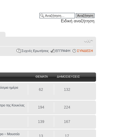
Ειδική αναζήτηση
Συχνές Ερωτήσεις
ΕΓΓΡΑΦΗ
ΣΥΝΔΕΣΗ
ΘΕΜΑΤΑ
ΔΗΜΟΣΙΕΥΣΕΙΣ
κόσμια ημέρα
62
132
τρο της Κουκλας
194
224
139
167
ρο – Μουσείο
13
17