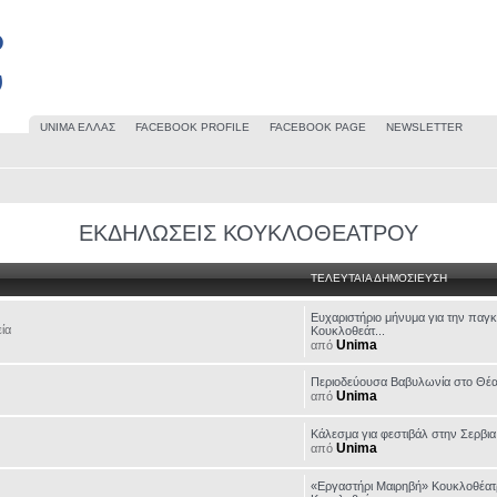
UΝΙΜΑ ΕΛΛΑΣ
FACEBOOK PROFILE
FACEBOOK PAGE
NEWSLETTER
ΕΚΔΗΛΩΣΕΙΣ ΚΟΥΚΛΟΘΕΑΤΡΟΥ
ΤΕΛΕΥΤΑΙΑ ΔΗΜΟΣΙΕΥΣΗ
Eυχαριστήριο μήνυμα για την παγ
εία
Κουκλοθεάτ...
Unima
από
Περιοδεύουσα Βαβυλωνία στο Θέα
Unima
από
Κάλεσμα για φεστιβάλ στην Σερβια
Unima
από
«Εργαστήρι Μαιρηβή» Κουκλοθέατ