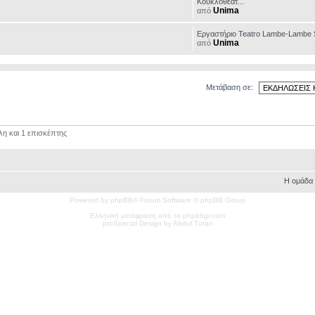
Κουκλοθεάτ...
Unima
από
Εργαστήριο Teatro Lambe-Lambe 
Unima
από
Μετάβαση σε:
λη και 1 επισκέπτης
Η ομάδα
Powered by phpBB® Forum Software © phpBB Group
Ελληνική μετάφραση από το phpbbgr.com
pro
Special
Design by Abdul Turan