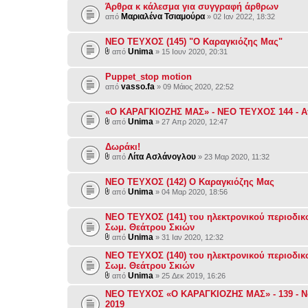
Άρθρα κ κάλεσμα για συγγραφή άρθρων
Μαριαλένα Τσιαμούρα
από
» 02 Ιαν 2022, 18:32
NEO ΤΕΥΧΟΣ (145) "Ο Καραγκιόζης Μας"
Unima
από
» 15 Ιουν 2020, 20:31
Puppet_stop motion
vasso.fa
από
» 09 Μάιος 2020, 22:52
«Ο ΚΑΡΑΓΚΙΟΖΗΣ ΜΑΣ» - NEO ΤΕΥΧΟΣ 144 - Απ
Unima
από
» 27 Απρ 2020, 12:47
Δωράκι!
Λίτα Ασλάνογλου
από
» 23 Μαρ 2020, 11:32
ΝΕΟ ΤΕΥΧΟΣ (142) Ο Καραγκιόζης Μας
Unima
από
» 04 Μαρ 2020, 18:56
NEO ΤΕΥΧΟΣ (141) του ηλεκτρονικού περιοδικ
Σωμ. Θεάτρου Σκιών
Unima
από
» 31 Ιαν 2020, 12:32
NEO ΤΕΥΧΟΣ (140) του ηλεκτρονικού περιοδικ
Σωμ. Θεάτρου Σκιών
Unima
από
» 25 Δεκ 2019, 16:26
NEO ΤΕΥΧΟΣ «Ο ΚΑΡΑΓΚΙΟΖΗΣ ΜΑΣ» - 139 - Ν
2019