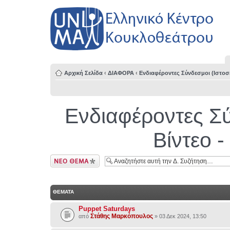
Αρχική Σελίδα
‹
ΔΙΑΦΟΡΑ
‹
Ενδιαφέροντες Σύνδεσμοι (Ιστοσε
Ενδιαφέροντες Σύ
Βίντεο 
Δημιουργία νέου
θέματος
ΘΕΜΑΤΑ
Puppet Saturdays
Στάθης Μαρκόπουλος
από
» 03 Δεκ 2024, 13:50