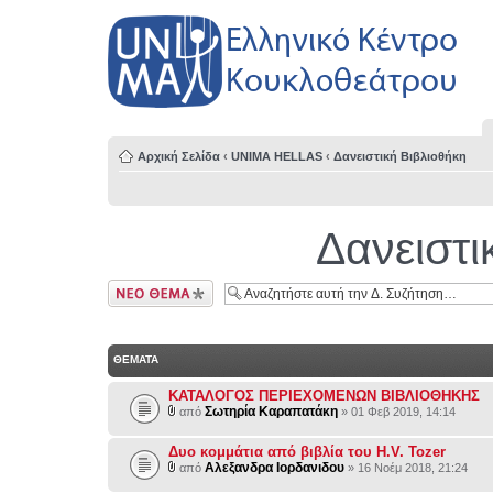
Αρχική Σελίδα
‹
UNIMA HELLAS
‹
Δανειστική Βιβλιοθήκη
Δανειστι
Δημιουργία νέου
θέματος
ΘΕΜΑΤΑ
ΚΑΤΑΛΟΓΟΣ ΠΕΡΙΕΧΟΜΕΝΩΝ ΒΙΒΛΙΟΘΗΚΗΣ
Σωτηρία Καραπατάκη
από
» 01 Φεβ 2019, 14:14
Δυο κομμάτια από βιβλία του H.V. Tozer
Αλεξανδρα Ιορδανιδου
από
» 16 Νοέμ 2018, 21:24