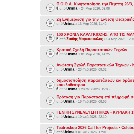
Π.Ο.Θ.Α. Κινητοποίηση την Πέμπτη 26/3,
Unima
από
» 24 Μαρ 2026, 09:08
2η Ενημέρωση για την Έκθεση Θεατρική
Unima
από
» 13 Μαρ 2026, 11:42
100 ΧΡΟΝΙΑ ΚΑΡΑΓΚΙΟΖΗΣ. ΑΠΟ ΤΙΣ Μ
Στάθης Μαρκόπουλος
από
» 04 Μαρ 2026, 12:4
Κρατική Σχολή Παραστατικών Τεχνών
Unima
από
» 01 Μαρ 2026, 14:25
Ανώτατη Σχολή Παραστατικών Τεχνών - Κ
Unima
από
» 23 Φεβ 2026, 09:32
δημοσιοποίηση παραστάσεων και δράσε
κουκλοθεάτρου
Unima
από
» 20 Φεβ 2026, 15:05
Πρόταση για Παράσταση επί πληρωμή σ
Unima
από
» 18 Φεβ 2026, 08:55
ΓΕΝΙΚΗ ΣΥΝΕΛΕΥΣΗ ΠΗΚ26 - ΚΥΡΙΑΚΗ 1
Unima
από
» 10 Φεβ 2026, 22:10
Teatroskop 2026 Call for Projects • Celebr
Unima
από
» 01 Φεβ 2026, 17:01