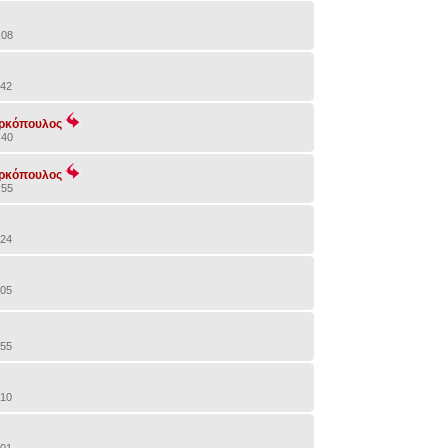
:08
:42
αρκόπουλος
:40
αρκόπουλος
:55
:24
:05
:55
:10