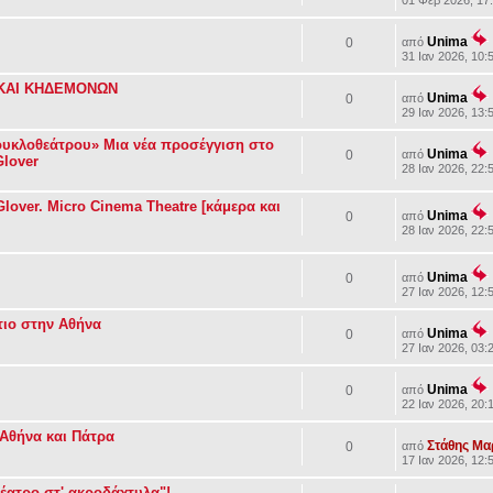
01 Φεβ 2026, 17
Unima
0
από
31 Ιαν 2026, 10:
 ΚΑΙ ΚΗΔΕΜΟΝΩΝ
Unima
0
από
29 Ιαν 2026, 13:
υκλοθεάτρου» Μια νέα προσέγγιση στο
Unima
0
από
Glover
28 Ιαν 2026, 22:
lover. Μicro Cinema Theatre [κάμερα και
Unima
0
από
28 Ιαν 2026, 22:
Unima
0
από
27 Ιαν 2026, 12:
τιο στην Αθήνα
Unima
0
από
27 Ιαν 2026, 03:
Unima
0
από
22 Ιαν 2026, 20:
Αθήνα και Πάτρα
Στάθης Μ
0
από
17 Ιαν 2026, 12:
έατρο στ' ακροδάχτυλα"!