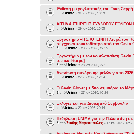
Έκθεση μικρογλυπτικής του Τάκη Σαρρή
Unima
από
» 31 Ιαν 2026, 10:59
ΑΙΤΗΜΑ ΣΤΗΡΙΞΗΣ ΣΥΛΛΟΓΟΥ ΓΟΝΕΩΝ
Unima
από
» 29 Ιαν 2026, 13:55
Εργαστήριο «Η ΣΚΟΤΕΙΝΗ Πλευρά του Κο
σύγχρονο κουκλοθέατρο από τον Gavin 
Unima
από
» 28 Ιαν 2026, 22:55
Εργαστήριο με τον κουκλοπαίκτη Gavin G
οπτικό θέατρο]
Unima
από
» 28 Ιαν 2026, 22:51
Ανανέωση συνδρομής μελών για το 2026
Unima
από
» 27 Ιαν 2026, 12:54
O Gavin Glover με δύο σεμινάρια το Μάρ
Unima
από
» 27 Ιαν 2026, 03:24
Εκλογές και νέο Διοικητικό Συμβούλιο
Unima
από
» 22 Ιαν 2026, 20:14
Εκδήλωση UNIMA για την Παλαιστίνη σε 
Στάθης Μαρκόπουλος
από
» 17 Ιαν 2026, 12:50
Ανοίγει το Μουσείο Κουκλοθεάτρου "Το θ