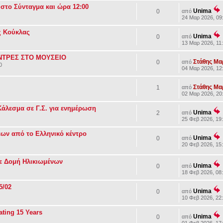
 στο Σύνταγμα και ώρα 12:00
Unima
0
από
24 Μαρ 2026, 09
ς Κούκλας
Unima
0
από
13 Μαρ 2026, 11
ΑΝΤΡΕΣ ΣΤΟ ΜΟΥΣΕΙΟ
Στάθης Μ
0
από
0
04 Μαρ 2026, 12
Στάθης Μ
1
από
02 Μαρ 2026, 20
άλεσμα σε Γ.Σ. για ενημέρωση
Unima
2
από
25 Φεβ 2026, 19
ων από τo Ελληνικό κέντρο
Unima
0
από
20 Φεβ 2026, 15
ε Δομή Ηλικιωμένων
Unima
0
από
18 Φεβ 2026, 08
5/02
Unima
0
από
10 Φεβ 2026, 22
ating 15 Years
Unima
0
από