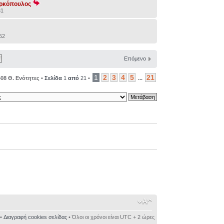
αρκόπουλος
31
:52
Επόμενο
1
2
3
4
5
21
408 Θ. Ενότητες •
Σελίδα
1
από
21
•
...
•
Διαγραφή cookies σελίδας
• Όλοι οι χρόνοι είναι UTC + 2 ώρες