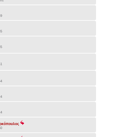
:01
59
55
55
51
54
24
14
αρκόπουλος
50