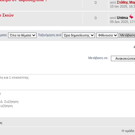
Στάθης Μ
0
από
15 Ιαν 2026, 16:
υ Σκιών
Unima
0
από
09 Δεκ 2025, 17
έματα:
Ταξινόμηση ανά
Μετάβαση σε:
λη και 1 επισκέπτης
η
η Δ. Συζήτηση
 Συζήτηση
ις
Η ομάδα