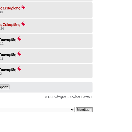
ς Σεϊταρίδης
40
ς Σεϊταρίδης
:34
Γουναρίδη
:12
Γουναρίδη
:11
Γουναρίδη
52
8 Θ. Ενότητες • Σελίδα
1
από
1