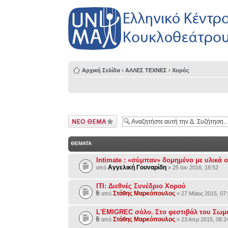
Αρχική Σελίδα
‹
ΑΛΛΕΣ ΤΕΧΝΕΣ
‹
Χορός
Δημιουργία νέου
θέματος
ΘΕΜΑΤΑ
Intimate : «σύμπαν» δομημένο με υλικά 
Αγγελική Γουναρίδη
από
» 25 Ιαν 2016, 18:52
ITI: Διεθνές Συνέδριο Χορού
Στάθης Μαρκόπουλος
από
» 27 Μάιος 2015, 07
L'ÉMIGREC σόλο. Στο φεστιβάλ του Σω
Στάθης Μαρκόπουλος
από
» 23 Απρ 2015, 08:2