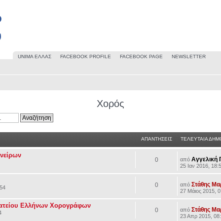
UΝΙΜΑ ΕΛΛΑΣ
FACEBOOK PROFILE
FACEBOOK PAGE
NEWSLETTER
Χορός
ΑΠΑΝΤΗΣΕΙΣ
ΤΕΛΕΥΤΑΙΑ ΔΗΜ
ονείρων
Αγγελική 
0
από
25 Ιαν 2016, 18:
Στάθης Μ
0
από
:54
27 Μάιος 2015, 0
ματείου Ελλήνων Χορογράφων
Στάθης Μ
0
από
4
23 Απρ 2015, 08