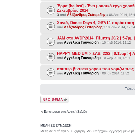
Έρμα [ballast] - Ένα μουσικό έργο χοροθ
Δεκεμβρίου 2014
Αλέξανδρος Σεϊταρίδης
από
» 06 Δεκ 2014, 15:
Χανιά, Dance Days 4, 24/7/14 παράσταση
Αλέξανδρος Σεϊταρίδης
από
» 19 Ιούλ 2014, 17:3
Αγγελική Γουναρίδη
από
» 10 Φεβ 2014, 13:12
Αγγελική Γουναρίδη
από
» 10 Φεβ 2014, 13:11
σουπερ βιντεακι χορου που νομιζω πως ε
Αγγελική Γουναρίδη
από
» 09 Ιαν 2014, 11:52
Τελευτ
Δημιουργία νέου
θέματος
Επιστροφή στο Αρχική Σελίδα
ΜΕΛΗ ΣΕ ΣΥΝΔΕΣΗ
Μέλη σε αυτή την Δ. Συζήτηση : Δεν υπάρχουν εγγεγραμμένα μέ