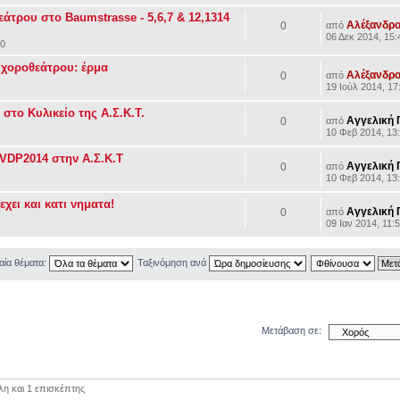
εάτρου στο Baumstrasse - 5,6,7 & 12,1314
Αλέξανδρο
0
από
06 Δεκ 2014, 15:
40
 χοροθεάτρου: έρμα
Αλέξανδρο
0
από
4
19 Ιούλ 2014, 17
Αγγελική 
0
από
10 Φεβ 2014, 13
Αγγελική 
0
από
10 Φεβ 2014, 13
χει και κατι νηματα!
Αγγελική 
0
από
09 Ιαν 2014, 11:
αία θέματα:
Ταξινόμηση ανά
Μετάβαση σε:
λη και 1 επισκέπτης