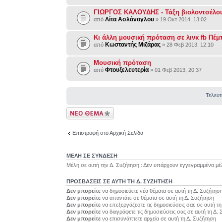
ΓΙΩΡΓΟΣ ΚΑΛΟΥΔΗΣ - Τάξη βιολοντσέλου
Λίτα Ασλάνογλου
από
» 19 Οκτ 2014, 13:02
Κι άλλη μουσική πρόταση σε λινκ fb Πέ
Κωσταντής Μιζάρας
από
» 28 Φεβ 2013, 12:10
Μουσική πρόταση
Φτουξελευτερία
από
» 01 Φεβ 2013, 20:37
Τελευτ
Δημιουργία νέου
θέματος
Επιστροφή στο Αρχική Σελίδα
ΜΕΛΗ ΣΕ ΣΥΝΔΕΣΗ
Μέλη σε αυτή την Δ. Συζήτηση : Δεν υπάρχουν εγγεγραμμένα μέ
ΠΡΟΣΒΆΣΕΙΣ ΣΕ ΑΥΤΉ ΤΗ Δ. ΣΥΖΉΤΗΣΗ
Δεν μπορείτε
να δημοσιεύετε νέα θέματα σε αυτή τη Δ. Συζήτησ
Δεν μπορείτε
να απαντάτε σε θέματα σε αυτή τη Δ. Συζήτηση
Δεν μπορείτε
να επεξεργάζεστε τις δημοσιεύσεις σας σε αυτή τ
Δεν μπορείτε
να διαγράφετε τις δημοσιεύσεις σας σε αυτή τη Δ.
Δεν μπορείτε
να επισυνάπτετε αρχεία σε αυτή τη Δ. Συζήτηση