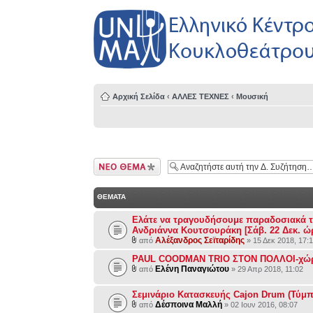
Αρχική Σελίδα
‹
ΑΛΛΕΣ ΤΕΧΝΕΣ
‹
Μουσική
Δημιουργία νέου
θέματος
ΘΕΜΑΤΑ
Ελάτε να τραγουδήσουμε παραδοσιακά τρ
Ανδριάννα Κουτσουράκη [Σάβ. 22 Δεκ. ώρ
Αλέξανδρος Σεϊταρίδης
από
» 15 Δεκ 2018, 17:
PAUL COODMAN TRIO ΣΤΟΝ ΠΟΛΛΟΙ-χώρ
Ελένη Παναγιώτου
από
» 29 Απρ 2018, 11:02
Σεμινάριο Κατασκευής Cajon Drum (Τύμ
Δέσποινα Μαλλή
από
» 02 Ιουν 2016, 08:07