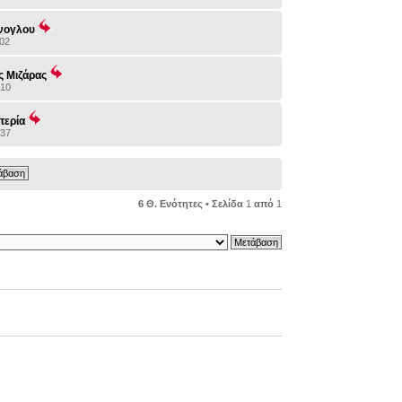
νογλου
:02
 Μιζάρας
:10
τερία
:37
6 Θ. Ενότητες • Σελίδα
1
από
1