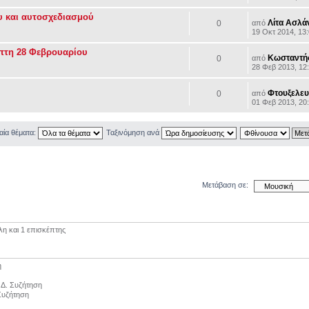
 και αυτοσχεδιασμού
Λίτα Ασλά
0
από
19 Οκτ 2014, 13
μπτη 28 Φεβρουαρίου
Κωσταντής
0
από
28 Φεβ 2013, 12
Φτουξελευ
0
από
01 Φεβ 2013, 20
αία θέματα:
Ταξινόμηση ανά
Μετάβαση σε:
λη και 1 επισκέπτης
η
η Δ. Συζήτηση
 Συζήτηση