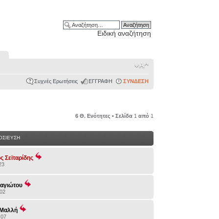
Ειδική αναζήτηση
Συχνές Ερωτήσεις
ΕΓΓΡΑΦΗ
ΣΥΝΔΕΣΗ
6 Θ. Ενότητες • Σελίδα
1
από
1
ΟΣΙΕΥΣΗ
ς Σεϊταρίδης
23
ναγιώτου
:02
 Μαλλή
:07