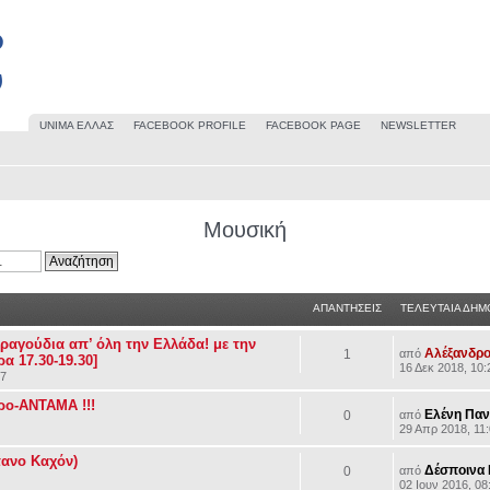
UΝΙΜΑ ΕΛΛΑΣ
FACEBOOK PROFILE
FACEBOOK PAGE
NEWSLETTER
Μουσική
ΑΠΑΝΤΗΣΕΙΣ
ΤΕΛΕΥΤΑΙΑ ΔΗΜ
αγούδια απ’ όλη την Ελλάδα! με την
Αλέξανδρο
1
από
α 17.30-19.30]
16 Δεκ 2018, 10:
17
ο-ΑΝΤΑΜΑ !!!
Ελένη Πα
0
από
29 Απρ 2018, 11
πανο Καχόν)
Δέσποινα
0
από
02 Ιουν 2016, 08