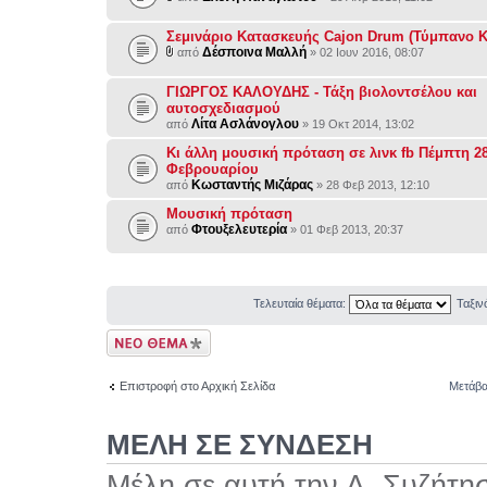
Σεμινάριο Κατασκευής Cajon Drum (Τύμπανο Κ
Δέσποινα Μαλλή
από
» 02 Ιουν 2016, 08:07
ΓΙΩΡΓΟΣ ΚΑΛΟΥΔΗΣ - Τάξη βιολοντσέλου και
αυτοσχεδιασμού
Λίτα Ασλάνογλου
από
» 19 Οκτ 2014, 13:02
Κι άλλη μουσική πρόταση σε λινκ fb Πέμπτη 2
Φεβρουαρίου
Κωσταντής Μιζάρας
από
» 28 Φεβ 2013, 12:10
Μουσική πρόταση
Φτουξελευτερία
από
» 01 Φεβ 2013, 20:37
Τελευταία θέματα:
Ταξι
Δημιουργία νέου
θέματος
Επιστροφή στο Αρχική Σελίδα
Μετάβα
ΜΕΛΗ ΣΕ ΣΥΝΔΕΣΗ
Μέλη σε αυτή την Δ. Συζήτη