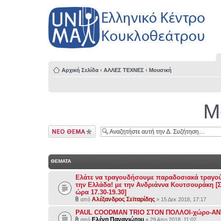
Αρχική Σελίδα
‹
ΑΛΛΕΣ ΤΕΧΝΕΣ
‹
Μουσική
Μ
Δημιουργία νέου
θέματος
ΘΕΜΑΤΑ
Ελάτε να τραγουδήσουμε παραδοσιακά τραγού
την Ελλάδα! με την Ανδριάννα Κουτσουράκη [Σ
ώρα 17.30-19.30]
Αλέξανδρος Σεϊταρίδης
από
» 15 Δεκ 2018, 17:17
PAUL COODMAN TRIO ΣΤΟΝ ΠΟΛΛΟΙ-χώρο-ΑΝΤ
Ελένη Παναγιώτου
από
» 29 Απρ 2018, 11:02