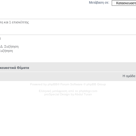
Μετάβαση σε:
λη και 1 επισκέπτης
η
η Δ. Συζήτηση
 Συζήτηση
κευαστικά Θέματα
Η ομάδα
Powered by phpBB® Forum Software © phpBB Group
Ελληνική μετάφραση από το phpbbgr.com
pro
Special
Design by Abdul Turan