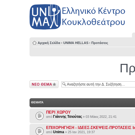
Αρχική Σελίδα
‹
UNIMA HELLAS
‹
Προτάσεις
Πρ
Δημιουργία νέου
θέματος
ΘΕΜΑΤΑ
ΠΕΡΙ ΧΩΡΟΥ
Γιάννης Τσιούτας
από
» 03 Μάιος 2022, 21:41
ΕΠΙΧΟΡΗΓΗΣΗ - ΙΔΕΕΣ-ΣΚΕΨΕΙΣ-ΠΡΟΤΑΣΕΙΣ br
Unima
από
» 25 Ιαν 2021, 19:37