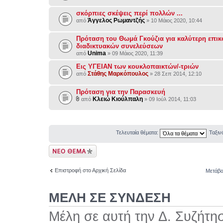
σκόρπιες σκέψεις περί πολλών ...
Άγγελος Ρωμαντζής
από
» 10 Μάιος 2020, 10:44
Πρόταση του Θωμά Γκούζια για καλύτερη επικ
διαδικτυακών συνελεύσεων
Unima
από
» 09 Μάιος 2020, 11:39
Εις ΥΓΕΙΑΝ των κουκλοπαικτών/-τριών
Στάθης Μαρκόπουλος
από
» 28 Σεπ 2014, 12:10
Πρόταση για την Παρασκευή
Κλειώ Κιούλπαλη
από
» 09 Ιούλ 2014, 11:03
Τελευταία θέματα:
Ταξι
Δημιουργία νέου
θέματος
Επιστροφή στο Αρχική Σελίδα
Μετάβα
ΜΕΛΗ ΣΕ ΣΥΝΔΕΣΗ
Μέλη σε αυτή την Δ. Συζήτη