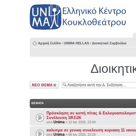
Αρχική Σελίδα
‹
UNIMA HELLAS
‹
Διοικητικό Συμβούλιο
Διοικητ
Δημιουργία νέου
θέματος
ΘΕΜΑΤΑ
Πρόσκληση σε κοπή πίτας & Εκλογοαπολογιστ
Συνέλευση 18\1\26
Unima
από
» 12 Ιαν 2026, 23:04
καλεσμα σε γενικη συνελευση κυριακη 11 ιανο
Unima
από
» 06 Ιαν 2026, 15:26