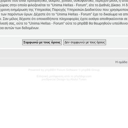
χόμενο που είναι προσβλητικό, άσεμνο, χυδαίο, συκοφαντικό, περιέχον μίσος ή απ
χώρας στην οποία φιλοξενείται το “Unima Hellas - Forum”, είτε το Διεθνές Δίκαιο. Η
τόχρονη ενημέρωση της Υπηρεσίας Παροχής Υπηρεσιών Διαδικτύου που χρησιμοποιε
ων παρόντων όρων. Δέχεστε ότι το “Unima Hellas - Forum” έχει το δικαίωμα να απομα
ι. Σαν μέλος δέχεστε ότι οποιεσδήποτε πληροφορίες έχετε εισάγει αποθηκεύονται σε
νεσή σας, ούτε το “Unima Hellas - Forum” ούτε το phpBB θα θεωρηθούν υπεύθυνοι
εια αυτών των δεδομένων.
Η ομάδα
Powered by phpBB® Forum Software © phpBB Group
Ελληνική μετάφραση από το phpbbgr.com
pro
Special
Design by Abdul Turan