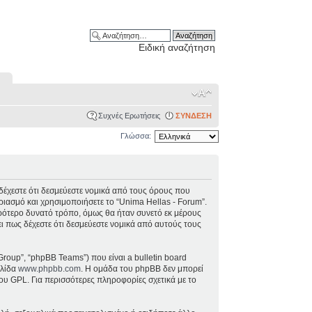
Ειδική αναζήτηση
Συχνές Ερωτήσεις
ΣΥΝΔΕΣΗ
Γλώσσα:
), δέχεστε ότι δεσμεύεστε νομικά από τους όρους που
ιασμό και χρησιμοποιήσετε το “Unima Hellas - Forum”.
ρότερο δυνατό τρόπο, όμως θα ήταν συνετό εκ μέρους
ει πως δέχεστε ότι δεσμεύεστε νομικά από αυτούς τους
Group”, “phpBB Teams”) που είναι a bulletin board
ελίδα
www.phpbb.com
. Η ομάδα του phpBB δεν μπορεί
ου GPL. Για περισσότερες πληροφορίες σχετικά με το