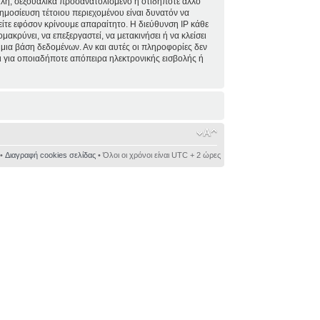
ειλή, σεξουαλικά προσανατολισμένο ή οτιδήποτε άλλο
 δημοσίευση τέτοιου περιεχομένου είναι δυνατόν να
ίτε εφόσον κρίνουμε απαραίτητο. Η διεύθυνση IP κάθε
κρύνει, να επεξεργαστεί, να μετακινήσει ή να κλείσει
 μια βάση δεδομένων. Αν και αυτές οι πληροφορίες δεν
 για οποιαδήποτε απόπειρα ηλεκτρονικής εισβολής ή
•
Διαγραφή cookies σελίδας
• Όλοι οι χρόνοι είναι UTC + 2 ώρες