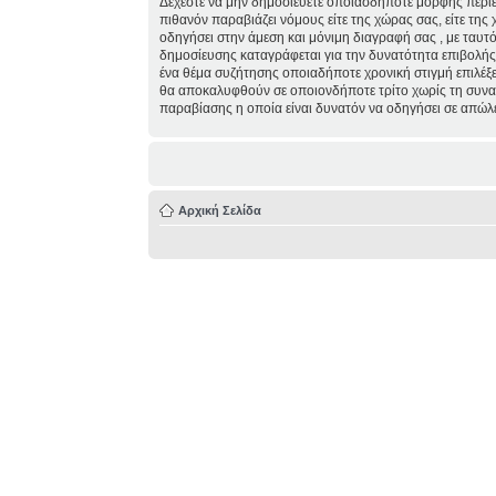
Δέχεστε να μην δημοσιεύετε οποιασδήποτε μορφής περιε
πιθανόν παραβιάζει νόμους είτε της χώρας σας, είτε της 
οδηγήσει στην άμεση και μόνιμη διαγραφή σας , με ταυ
δημοσίευσης καταγράφεται για την δυνατότητα επιβολής τ
ένα θέμα συζήτησης οποιαδήποτε χρονική στιγμή επιλέξε
θα αποκαλυφθούν σε οποιονδήποτε τρίτο χωρίς τη συναί
παραβίασης η οποία είναι δυνατόν να οδηγήσει σε απώλ
Αρχική Σελίδα