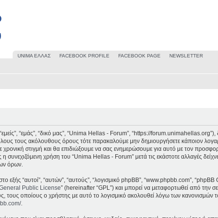
UΝΙΜΑ ΕΛΛΑΣ
FACEBOOK PROFILE
FACEBOOK PAGE
NEWSLETTER
μείς”, “εμάς”, “δικό μας”, “Unima Hellas - Forum”, “https://forum.unimahellas.org”
 όλους τους ακόλουθους όρους τότε παρακαλούμε μην δημιουργήσετε κάποιον λογαρ
 χρονική στιγμή και θα επιδιώξουμε να σας ενημερώσουμε για αυτό με τον προσφο
 η συνεχιζόμενη χρήση του “Unima Hellas - Forum” μετά τις εκάστοτε αλλαγές δείχν
ων όρων.
στο εξής “αυτοί”, “αυτών”, “αυτούς”, “λογισμικό phpBB”, “www.phpbb.com”, “phpBB 
General Public License
” (hereinafter “GPL”) και μπορεί να μεταφορτωθεί από την σ
υς, τους οποίους ο χρήστης με αυτό το λογισμικό ακολουθεί λόγω των κανονισμών τ
pbb.com/
.