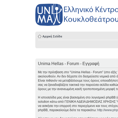
Αρχική Σελίδα
Unima Hellas - Forum - Εγγραφή
Με την πρόσβαση στο “Unima Hellas - Forum” (στο εξής “ε
ακολουθούν. Αν δεν δέχεστε ότι δεσμεύεστε νομικά από
Είναι πιθανόν να μεταβάλλουμε τους όρους οποιαδήποτε
σας να ξαναδιαβάζετε τακτικά την παρούσα σελίδα καθώς
όρους με την ανανεωμένη και/ή τροποποιημένη μορφή τ
Η ιστοσελίδα μας είναι βασισμένη στο λογισμικό phpBB (
solution κάτω από ΓΕΝΙΚΗ ΑΔΕΙΑ ΔΗΜΟΣΙΑΣ ΧΡΗΣΗΣ “
να ασκήσει την επιρροή στο περιεχόμενο και τους στόχο
phpBB, παρακαλούμε δείτε τα παρακάτω:
http://www.ph