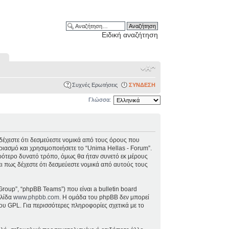
Ειδική αναζήτηση
Συχνές Ερωτήσεις
ΣΥΝΔΕΣΗ
Γλώσσα:
), δέχεστε ότι δεσμεύεστε νομικά από τους όρους που
ιασμό και χρησιμοποιήσετε το “Unima Hellas - Forum”.
ρότερο δυνατό τρόπο, όμως θα ήταν συνετό εκ μέρους
ει πως δέχεστε ότι δεσμεύεστε νομικά από αυτούς τους
Group”, “phpBB Teams”) που είναι a bulletin board
ελίδα
www.phpbb.com
. Η ομάδα του phpBB δεν μπορεί
ου GPL. Για περισσότερες πληροφορίες σχετικά με το