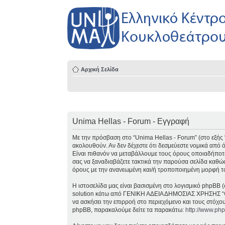
Αρχική Σελίδα
Unima Hellas - Forum - Εγγραφή
Με την πρόσβαση στο “Unima Hellas - Forum” (στο εξής “ε
ακολουθούν. Αν δεν δέχεστε ότι δεσμεύεστε νομικά από
Είναι πιθανόν να μεταβάλλουμε τους όρους οποιαδήποτε
σας να ξαναδιαβάζετε τακτικά την παρούσα σελίδα καθώς
όρους με την ανανεωμένη και/ή τροποποιημένη μορφή τ
Η ιστοσελίδα μας είναι βασισμένη στο λογισμικό phpBB (
solution κάτω από ΓΕΝΙΚΗ ΑΔΕΙΑ ΔΗΜΟΣΙΑΣ ΧΡΗΣΗΣ “
να ασκήσει την επιρροή στο περιεχόμενο και τους στόχο
phpBB, παρακαλούμε δείτε τα παρακάτω:
http://www.ph