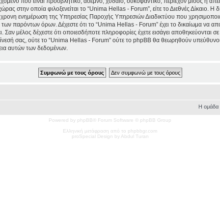
χόμενο που είναι προσβλητικό, άσεμνο, χυδαίο, συκοφαντικό, περιέχον μίσος ή απ
χώρας στην οποία φιλοξενείται το “Unima Hellas - Forum”, είτε το Διεθνές Δίκαιο. Η
τόχρονη ενημέρωση της Υπηρεσίας Παροχής Υπηρεσιών Διαδικτύου που χρησιμοποιε
ων παρόντων όρων. Δέχεστε ότι το “Unima Hellas - Forum” έχει το δικαίωμα να απομα
ι. Σαν μέλος δέχεστε ότι οποιεσδήποτε πληροφορίες έχετε εισάγει αποθηκεύονται σε
νεσή σας, ούτε το “Unima Hellas - Forum” ούτε το phpBB θα θεωρηθούν υπεύθυνοι
εια αυτών των δεδομένων.
Η ομάδα
Powered by phpBB® Forum Software © phpBB Group
Ελληνική μετάφραση από το phpbbgr.com
pro
Special
Design by Abdul Turan