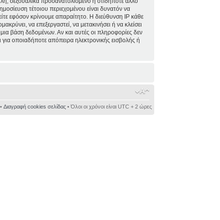
ειλή, σεξουαλικά προσανατολισμένο ή οτιδήποτε άλλο
 δημοσίευση τέτοιου περιεχομένου είναι δυνατόν να
ίτε εφόσον κρίνουμε απαραίτητο. Η διεύθυνση IP κάθε
κρύνει, να επεξεργαστεί, να μετακινήσει ή να κλείσει
 μια βάση δεδομένων. Αν και αυτές οι πληροφορίες δεν
 για οποιαδήποτε απόπειρα ηλεκτρονικής εισβολής ή
•
Διαγραφή cookies σελίδας
• Όλοι οι χρόνοι είναι UTC + 2 ώρες