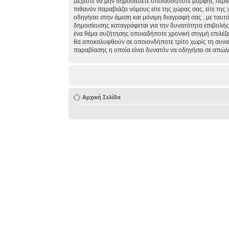
Δέχεστε να μην δημοσιεύετε οποιασδήποτε μορφής περιε
πιθανόν παραβιάζει νόμους είτε της χώρας σας, είτε της 
οδηγήσει στην άμεση και μόνιμη διαγραφή σας , με ταυ
δημοσίευσης καταγράφεται για την δυνατότητα επιβολής τ
ένα θέμα συζήτησης οποιαδήποτε χρονική στιγμή επιλέξε
θα αποκαλυφθούν σε οποιονδήποτε τρίτο χωρίς τη συναί
παραβίασης η οποία είναι δυνατόν να οδηγήσει σε απώλ
Αρχική Σελίδα