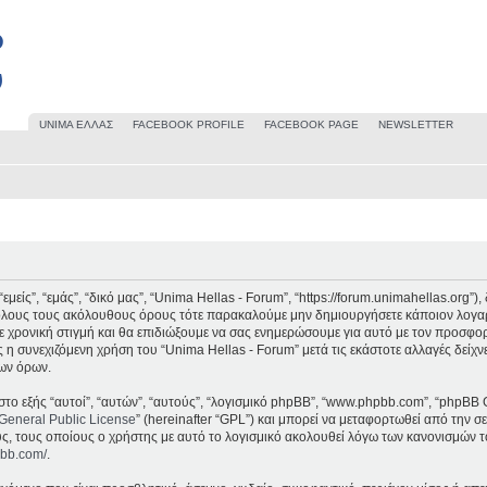
UΝΙΜΑ ΕΛΛΑΣ
FACEBOOK PROFILE
FACEBOOK PAGE
NEWSLETTER
μείς”, “εμάς”, “δικό μας”, “Unima Hellas - Forum”, “https://forum.unimahellas.org”
 όλους τους ακόλουθους όρους τότε παρακαλούμε μην δημιουργήσετε κάποιον λογαρ
 χρονική στιγμή και θα επιδιώξουμε να σας ενημερώσουμε για αυτό με τον προσφο
 η συνεχιζόμενη χρήση του “Unima Hellas - Forum” μετά τις εκάστοτε αλλαγές δείχν
ων όρων.
στο εξής “αυτοί”, “αυτών”, “αυτούς”, “λογισμικό phpBB”, “www.phpbb.com”, “phpBB 
General Public License
” (hereinafter “GPL”) και μπορεί να μεταφορτωθεί από την σ
υς, τους οποίους ο χρήστης με αυτό το λογισμικό ακολουθεί λόγω των κανονισμών τ
pbb.com/
.