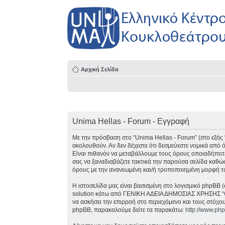
Αρχική Σελίδα
Unima Hellas - Forum - Εγγραφή
Με την πρόσβαση στο “Unima Hellas - Forum” (στο εξής “ε
ακολουθούν. Αν δεν δέχεστε ότι δεσμεύεστε νομικά από
Είναι πιθανόν να μεταβάλλουμε τους όρους οποιαδήποτε
σας να ξαναδιαβάζετε τακτικά την παρούσα σελίδα καθώς
όρους με την ανανεωμένη και/ή τροποποιημένη μορφή τ
Η ιστοσελίδα μας είναι βασισμένη στο λογισμικό phpBB (
solution κάτω από ΓΕΝΙΚΗ ΑΔΕΙΑ ΔΗΜΟΣΙΑΣ ΧΡΗΣΗΣ “
να ασκήσει την επιρροή στο περιεχόμενο και τους στόχο
phpBB, παρακαλούμε δείτε τα παρακάτω:
http://www.ph