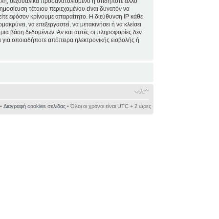
ειλή, σεξουαλικά προσανατολισμένο ή οτιδήποτε άλλο
 δημοσίευση τέτοιου περιεχομένου είναι δυνατόν να
ίτε εφόσον κρίνουμε απαραίτητο. Η διεύθυνση IP κάθε
κρύνει, να επεξεργαστεί, να μετακινήσει ή να κλείσει
 μια βάση δεδομένων. Αν και αυτές οι πληροφορίες δεν
 για οποιαδήποτε απόπειρα ηλεκτρονικής εισβολής ή
•
Διαγραφή cookies σελίδας
• Όλοι οι χρόνοι είναι UTC + 2 ώρες