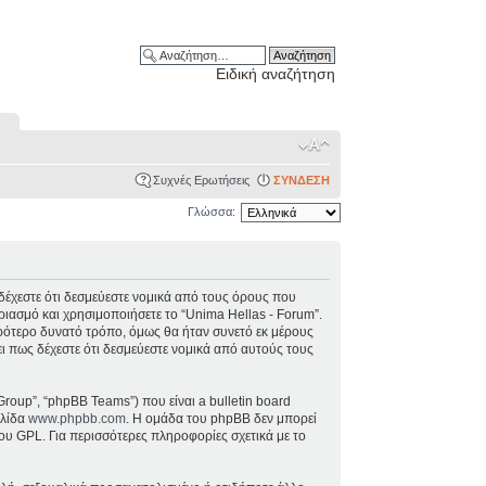
Ειδική αναζήτηση
Συχνές Ερωτήσεις
ΣΥΝΔΕΣΗ
Γλώσσα:
), δέχεστε ότι δεσμεύεστε νομικά από τους όρους που
ιασμό και χρησιμοποιήσετε το “Unima Hellas - Forum”.
ρότερο δυνατό τρόπο, όμως θα ήταν συνετό εκ μέρους
ει πως δέχεστε ότι δεσμεύεστε νομικά από αυτούς τους
Group”, “phpBB Teams”) που είναι a bulletin board
ελίδα
www.phpbb.com
. Η ομάδα του phpBB δεν μπορεί
ου GPL. Για περισσότερες πληροφορίες σχετικά με το