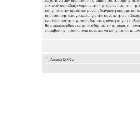
Δέχεστε να μην δημοσιεύετε οποιασδήποτε μορφής περιε
πιθανόν παραβιάζει νόμους είτε της χώρας σας, είτε της 
οδηγήσει στην άμεση και μόνιμη διαγραφή σας , με ταυ
δημοσίευσης καταγράφεται για την δυνατότητα επιβολής τ
ένα θέμα συζήτησης οποιαδήποτε χρονική στιγμή επιλέξε
θα αποκαλυφθούν σε οποιονδήποτε τρίτο χωρίς τη συναί
παραβίασης η οποία είναι δυνατόν να οδηγήσει σε απώλ
Αρχική Σελίδα