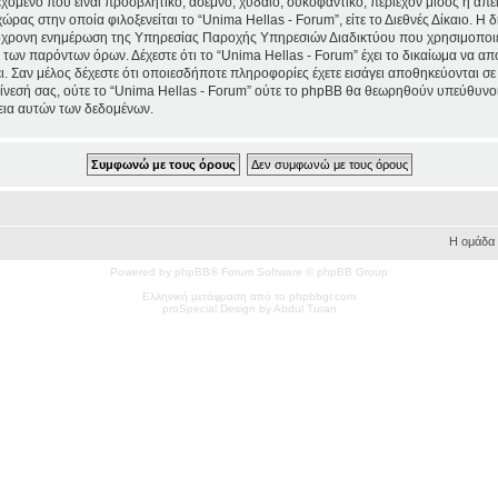
χόμενο που είναι προσβλητικό, άσεμνο, χυδαίο, συκοφαντικό, περιέχον μίσος ή απ
χώρας στην οποία φιλοξενείται το “Unima Hellas - Forum”, είτε το Διεθνές Δίκαιο. Η
τόχρονη ενημέρωση της Υπηρεσίας Παροχής Υπηρεσιών Διαδικτύου που χρησιμοποιε
ων παρόντων όρων. Δέχεστε ότι το “Unima Hellas - Forum” έχει το δικαίωμα να απομα
ι. Σαν μέλος δέχεστε ότι οποιεσδήποτε πληροφορίες έχετε εισάγει αποθηκεύονται σε
νεσή σας, ούτε το “Unima Hellas - Forum” ούτε το phpBB θα θεωρηθούν υπεύθυνοι
εια αυτών των δεδομένων.
Η ομάδα
Powered by phpBB® Forum Software © phpBB Group
Ελληνική μετάφραση από το phpbbgr.com
pro
Special
Design by Abdul Turan