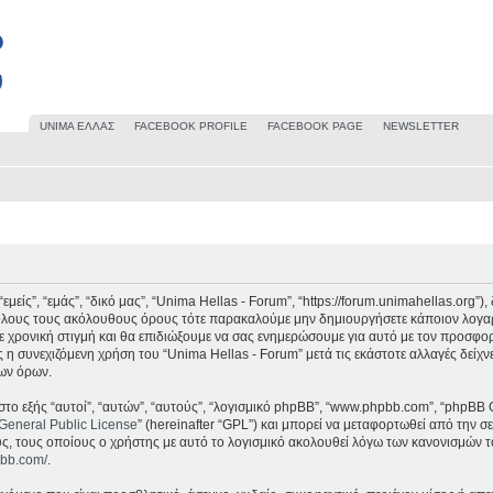
UΝΙΜΑ ΕΛΛΑΣ
FACEBOOK PROFILE
FACEBOOK PAGE
NEWSLETTER
μείς”, “εμάς”, “δικό μας”, “Unima Hellas - Forum”, “https://forum.unimahellas.org”
 όλους τους ακόλουθους όρους τότε παρακαλούμε μην δημιουργήσετε κάποιον λογαρ
 χρονική στιγμή και θα επιδιώξουμε να σας ενημερώσουμε για αυτό με τον προσφο
 η συνεχιζόμενη χρήση του “Unima Hellas - Forum” μετά τις εκάστοτε αλλαγές δείχν
ων όρων.
στο εξής “αυτοί”, “αυτών”, “αυτούς”, “λογισμικό phpBB”, “www.phpbb.com”, “phpBB 
General Public License
” (hereinafter “GPL”) και μπορεί να μεταφορτωθεί από την σ
υς, τους οποίους ο χρήστης με αυτό το λογισμικό ακολουθεί λόγω των κανονισμών τ
pbb.com/
.