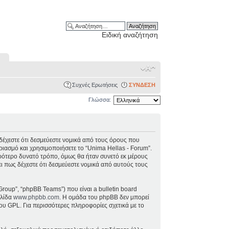
Ειδική αναζήτηση
Συχνές Ερωτήσεις
ΣΥΝΔΕΣΗ
Γλώσσα:
), δέχεστε ότι δεσμεύεστε νομικά από τους όρους που
ιασμό και χρησιμοποιήσετε το “Unima Hellas - Forum”.
ρότερο δυνατό τρόπο, όμως θα ήταν συνετό εκ μέρους
ει πως δέχεστε ότι δεσμεύεστε νομικά από αυτούς τους
Group”, “phpBB Teams”) που είναι a bulletin board
ελίδα
www.phpbb.com
. Η ομάδα του phpBB δεν μπορεί
ου GPL. Για περισσότερες πληροφορίες σχετικά με το