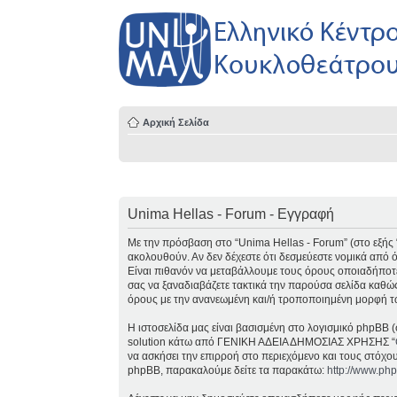
Αρχική Σελίδα
Unima Hellas - Forum - Εγγραφή
Με την πρόσβαση στο “Unima Hellas - Forum” (στο εξής “ε
ακολουθούν. Αν δεν δέχεστε ότι δεσμεύεστε νομικά από
Είναι πιθανόν να μεταβάλλουμε τους όρους οποιαδήποτε
σας να ξαναδιαβάζετε τακτικά την παρούσα σελίδα καθώς
όρους με την ανανεωμένη και/ή τροποποιημένη μορφή τ
Η ιστοσελίδα μας είναι βασισμένη στο λογισμικό phpBB (
solution κάτω από ΓΕΝΙΚΗ ΑΔΕΙΑ ΔΗΜΟΣΙΑΣ ΧΡΗΣΗΣ “
να ασκήσει την επιρροή στο περιεχόμενο και τους στόχο
phpBB, παρακαλούμε δείτε τα παρακάτω:
http://www.ph