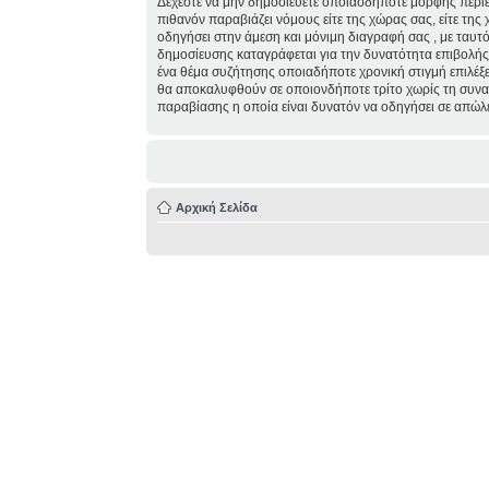
Δέχεστε να μην δημοσιεύετε οποιασδήποτε μορφής περιε
πιθανόν παραβιάζει νόμους είτε της χώρας σας, είτε της 
οδηγήσει στην άμεση και μόνιμη διαγραφή σας , με ταυ
δημοσίευσης καταγράφεται για την δυνατότητα επιβολής τ
ένα θέμα συζήτησης οποιαδήποτε χρονική στιγμή επιλέξε
θα αποκαλυφθούν σε οποιονδήποτε τρίτο χωρίς τη συναί
παραβίασης η οποία είναι δυνατόν να οδηγήσει σε απώλ
Αρχική Σελίδα