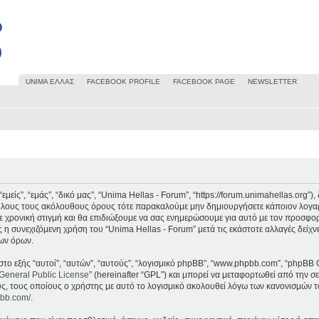
UΝΙΜΑ ΕΛΛΑΣ
FACEBOOK PROFILE
FACEBOOK PAGE
NEWSLETTER
μείς”, “εμάς”, “δικό μας”, “Unima Hellas - Forum”, “https://forum.unimahellas.org”
 όλους τους ακόλουθους όρους τότε παρακαλούμε μην δημιουργήσετε κάποιον λογαρ
 χρονική στιγμή και θα επιδιώξουμε να σας ενημερώσουμε για αυτό με τον προσφο
 η συνεχιζόμενη χρήση του “Unima Hellas - Forum” μετά τις εκάστοτε αλλαγές δείχν
ων όρων.
στο εξής “αυτοί”, “αυτών”, “αυτούς”, “λογισμικό phpBB”, “www.phpbb.com”, “phpBB 
General Public License
” (hereinafter “GPL”) και μπορεί να μεταφορτωθεί από την σ
υς, τους οποίους ο χρήστης με αυτό το λογισμικό ακολουθεί λόγω των κανονισμών τ
pbb.com/
.