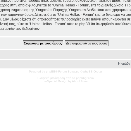
χόμενο που είναι προσβλητικό, άσεμνο, χυδαίο, συκοφαντικό, περιέχον μίσος ή απ
χώρας στην οποία φιλοξενείται το “Unima Hellas - Forum”, είτε το Διεθνές Δίκαιο. Η
τόχρονη ενημέρωση της Υπηρεσίας Παροχής Υπηρεσιών Διαδικτύου που χρησιμοποιε
ων παρόντων όρων. Δέχεστε ότι το “Unima Hellas - Forum” έχει το δικαίωμα να απομα
ι. Σαν μέλος δέχεστε ότι οποιεσδήποτε πληροφορίες έχετε εισάγει αποθηκεύονται σε
νεσή σας, ούτε το “Unima Hellas - Forum” ούτε το phpBB θα θεωρηθούν υπεύθυνοι
εια αυτών των δεδομένων.
Η ομάδα
Powered by phpBB® Forum Software © phpBB Group
Ελληνική μετάφραση από το phpbbgr.com
pro
Special
Design by Abdul Turan