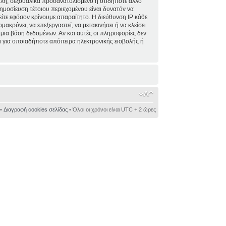
ειλή, σεξουαλικά προσανατολισμένο ή οτιδήποτε άλλο
 δημοσίευση τέτοιου περιεχομένου είναι δυνατόν να
ίτε εφόσον κρίνουμε απαραίτητο. Η διεύθυνση IP κάθε
κρύνει, να επεξεργαστεί, να μετακινήσει ή να κλείσει
 μια βάση δεδομένων. Αν και αυτές οι πληροφορίες δεν
 για οποιαδήποτε απόπειρα ηλεκτρονικής εισβολής ή
•
Διαγραφή cookies σελίδας
• Όλοι οι χρόνοι είναι UTC + 2 ώρες