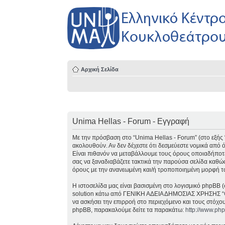
Αρχική Σελίδα
Unima Hellas - Forum - Εγγραφή
Με την πρόσβαση στο “Unima Hellas - Forum” (στο εξής “ε
ακολουθούν. Αν δεν δέχεστε ότι δεσμεύεστε νομικά από
Είναι πιθανόν να μεταβάλλουμε τους όρους οποιαδήποτε
σας να ξαναδιαβάζετε τακτικά την παρούσα σελίδα καθώς
όρους με την ανανεωμένη και/ή τροποποιημένη μορφή τ
Η ιστοσελίδα μας είναι βασισμένη στο λογισμικό phpBB (
solution κάτω από ΓΕΝΙΚΗ ΑΔΕΙΑ ΔΗΜΟΣΙΑΣ ΧΡΗΣΗΣ “
να ασκήσει την επιρροή στο περιεχόμενο και τους στόχο
phpBB, παρακαλούμε δείτε τα παρακάτω:
http://www.ph