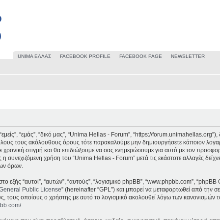
UΝΙΜΑ ΕΛΛΑΣ
FACEBOOK PROFILE
FACEBOOK PAGE
NEWSLETTER
μείς”, “εμάς”, “δικό μας”, “Unima Hellas - Forum”, “https://forum.unimahellas.org”
 όλους τους ακόλουθους όρους τότε παρακαλούμε μην δημιουργήσετε κάποιον λογαρ
 χρονική στιγμή και θα επιδιώξουμε να σας ενημερώσουμε για αυτό με τον προσφο
 η συνεχιζόμενη χρήση του “Unima Hellas - Forum” μετά τις εκάστοτε αλλαγές δείχν
ων όρων.
στο εξής “αυτοί”, “αυτών”, “αυτούς”, “λογισμικό phpBB”, “www.phpbb.com”, “phpBB 
General Public License
” (hereinafter “GPL”) και μπορεί να μεταφορτωθεί από την σ
υς, τους οποίους ο χρήστης με αυτό το λογισμικό ακολουθεί λόγω των κανονισμών τ
pbb.com/
.