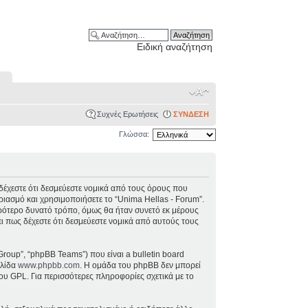
Ειδική αναζήτηση
Συχνές Ερωτήσεις
ΣΥΝΔΕΣΗ
Γλώσσα:
), δέχεστε ότι δεσμεύεστε νομικά από τους όρους που
ιασμό και χρησιμοποιήσετε το “Unima Hellas - Forum”.
ρότερο δυνατό τρόπο, όμως θα ήταν συνετό εκ μέρους
ει πως δέχεστε ότι δεσμεύεστε νομικά από αυτούς τους
Group”, “phpBB Teams”) που είναι a bulletin board
ελίδα
www.phpbb.com
. Η ομάδα του phpBB δεν μπορεί
ου GPL. Για περισσότερες πληροφορίες σχετικά με το