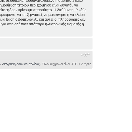
ειλή, σεξουαλικά προσανατολισμένο ή οτιδήποτε άλλο
 δημοσίευση τέτοιου περιεχομένου είναι δυνατόν να
ίτε εφόσον κρίνουμε απαραίτητο. Η διεύθυνση IP κάθε
κρύνει, να επεξεργαστεί, να μετακινήσει ή να κλείσει
 μια βάση δεδομένων. Αν και αυτές οι πληροφορίες δεν
 για οποιαδήποτε απόπειρα ηλεκτρονικής εισβολής ή
•
Διαγραφή cookies σελίδας
• Όλοι οι χρόνοι είναι UTC + 2 ώρες