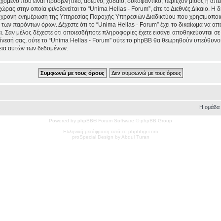
χόμενο που είναι προσβλητικό, άσεμνο, χυδαίο, συκοφαντικό, περιέχον μίσος ή απ
χώρας στην οποία φιλοξενείται το “Unima Hellas - Forum”, είτε το Διεθνές Δίκαιο. Η
τόχρονη ενημέρωση της Υπηρεσίας Παροχής Υπηρεσιών Διαδικτύου που χρησιμοποιε
ων παρόντων όρων. Δέχεστε ότι το “Unima Hellas - Forum” έχει το δικαίωμα να απομα
ι. Σαν μέλος δέχεστε ότι οποιεσδήποτε πληροφορίες έχετε εισάγει αποθηκεύονται σε
νεσή σας, ούτε το “Unima Hellas - Forum” ούτε το phpBB θα θεωρηθούν υπεύθυνοι
εια αυτών των δεδομένων.
Η ομάδα
Powered by phpBB® Forum Software © phpBB Group
Ελληνική μετάφραση από το phpbbgr.com
pro
Special
Design by Abdul Turan