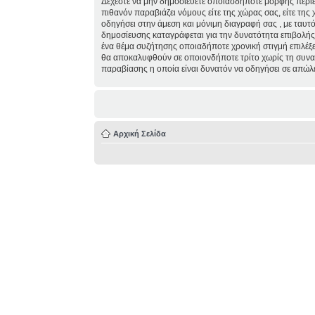
Δέχεστε να μην δημοσιεύετε οποιασδήποτε μορφής περιε
πιθανόν παραβιάζει νόμους είτε της χώρας σας, είτε της 
οδηγήσει στην άμεση και μόνιμη διαγραφή σας , με ταυ
δημοσίευσης καταγράφεται για την δυνατότητα επιβολής τ
ένα θέμα συζήτησης οποιαδήποτε χρονική στιγμή επιλέξε
θα αποκαλυφθούν σε οποιονδήποτε τρίτο χωρίς τη συναί
παραβίασης η οποία είναι δυνατόν να οδηγήσει σε απώλ
Αρχική Σελίδα