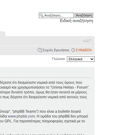
Ειδική αναζήτηση
Συχνές Ερωτήσεις
ΣΥΝΔΕΣΗ
Γλώσσα:
), δέχεστε ότι δεσμεύεστε νομικά από τους όρους που
ιασμό και χρησιμοποιήσετε το “Unima Hellas - Forum”.
ρότερο δυνατό τρόπο, όμως θα ήταν συνετό εκ μέρους
ει πως δέχεστε ότι δεσμεύεστε νομικά από αυτούς τους
Group”, “phpBB Teams”) που είναι a bulletin board
ελίδα
www.phpbb.com
. Η ομάδα του phpBB δεν μπορεί
ου GPL. Για περισσότερες πληροφορίες σχετικά με το