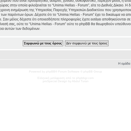
χόμενο που είναι προσβλητικό, άσεμνο, χυδαίο, συκοφαντικό, περιέχον μίσος ή απ
χώρας στην οποία φιλοξενείται το “Unima Hellas - Forum”, είτε το Διεθνές Δίκαιο. Η
τόχρονη ενημέρωση της Υπηρεσίας Παροχής Υπηρεσιών Διαδικτύου που χρησιμοποιε
ων παρόντων όρων. Δέχεστε ότι το “Unima Hellas - Forum” έχει το δικαίωμα να απομα
ι. Σαν μέλος δέχεστε ότι οποιεσδήποτε πληροφορίες έχετε εισάγει αποθηκεύονται σε
νεσή σας, ούτε το “Unima Hellas - Forum” ούτε το phpBB θα θεωρηθούν υπεύθυνοι
εια αυτών των δεδομένων.
Η ομάδα
Powered by phpBB® Forum Software © phpBB Group
Ελληνική μετάφραση από το phpbbgr.com
pro
Special
Design by Abdul Turan