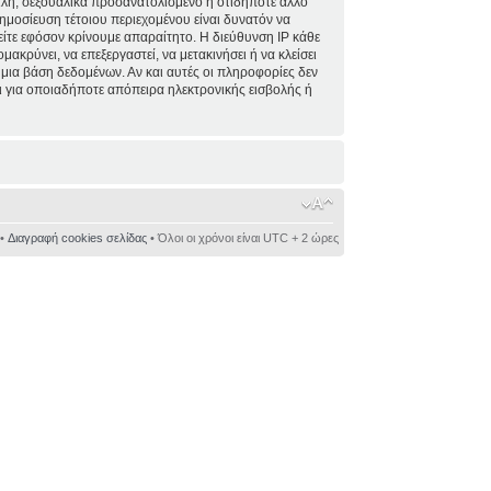
ειλή, σεξουαλικά προσανατολισμένο ή οτιδήποτε άλλο
 δημοσίευση τέτοιου περιεχομένου είναι δυνατόν να
ίτε εφόσον κρίνουμε απαραίτητο. Η διεύθυνση IP κάθε
κρύνει, να επεξεργαστεί, να μετακινήσει ή να κλείσει
 μια βάση δεδομένων. Αν και αυτές οι πληροφορίες δεν
 για οποιαδήποτε απόπειρα ηλεκτρονικής εισβολής ή
•
Διαγραφή cookies σελίδας
• Όλοι οι χρόνοι είναι UTC + 2 ώρες