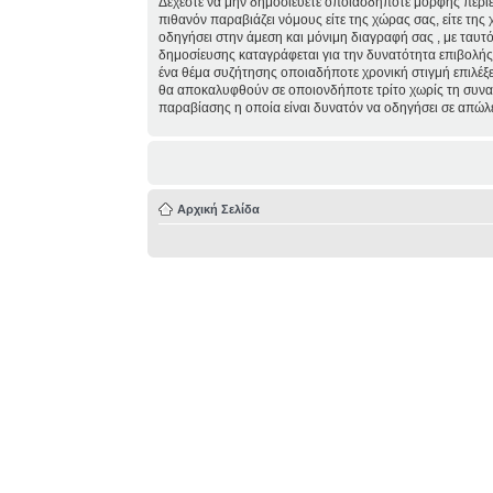
Δέχεστε να μην δημοσιεύετε οποιασδήποτε μορφής περιε
πιθανόν παραβιάζει νόμους είτε της χώρας σας, είτε της 
οδηγήσει στην άμεση και μόνιμη διαγραφή σας , με ταυ
δημοσίευσης καταγράφεται για την δυνατότητα επιβολής τ
ένα θέμα συζήτησης οποιαδήποτε χρονική στιγμή επιλέξε
θα αποκαλυφθούν σε οποιονδήποτε τρίτο χωρίς τη συναί
παραβίασης η οποία είναι δυνατόν να οδηγήσει σε απώλ
Αρχική Σελίδα