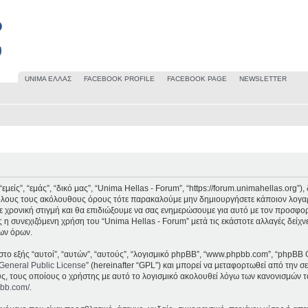
UΝΙΜΑ ΕΛΛΑΣ
FACEBOOK PROFILE
FACEBOOK PAGE
NEWSLETTER
μείς”, “εμάς”, “δικό μας”, “Unima Hellas - Forum”, “https://forum.unimahellas.org”
 όλους τους ακόλουθους όρους τότε παρακαλούμε μην δημιουργήσετε κάποιον λογαρ
 χρονική στιγμή και θα επιδιώξουμε να σας ενημερώσουμε για αυτό με τον προσφο
 η συνεχιζόμενη χρήση του “Unima Hellas - Forum” μετά τις εκάστοτε αλλαγές δείχν
ων όρων.
στο εξής “αυτοί”, “αυτών”, “αυτούς”, “λογισμικό phpBB”, “www.phpbb.com”, “phpBB 
General Public License
” (hereinafter “GPL”) και μπορεί να μεταφορτωθεί από την σ
υς, τους οποίους ο χρήστης με αυτό το λογισμικό ακολουθεί λόγω των κανονισμών τ
pbb.com/
.