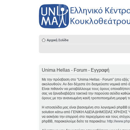
Αρχική Σελίδα
Unima Hellas - Forum - Εγγραφή
Με την πρόσβαση στο “Unima Hellas - Forum” (στο εξής “ε
ακολουθούν. Αν δεν δέχεστε ότι δεσμεύεστε νομικά από
Είναι πιθανόν να μεταβάλλουμε τους όρους οποιαδήποτε
σας να ξαναδιαβάζετε τακτικά την παρούσα σελίδα καθώς
όρους με την ανανεωμένη και/ή τροποποιημένη μορφή τ
Η ιστοσελίδα μας είναι βασισμένη στο λογισμικό phpBB (
solution κάτω από ΓΕΝΙΚΗ ΑΔΕΙΑ ΔΗΜΟΣΙΑΣ ΧΡΗΣΗΣ “
να ασκήσει την επιρροή στο περιεχόμενο και τους στόχο
phpBB, παρακαλούμε δείτε τα παρακάτω:
http://www.ph