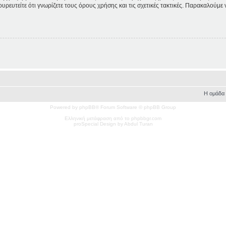
ουρευτείτε ότι γνωρίζετε τους όρους χρήσης και τις σχετικές τακτικές. Παρακαλούμε
Η ομάδα
Powered by phpBB® Forum Software © phpBB Group
Ελληνική μετάφραση από το phpbbgr.com
pro
Special
Design by Abdul Turan