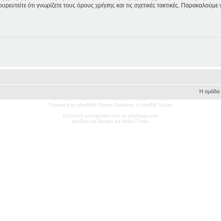
ουρευτείτε ότι γνωρίζετε τους όρους χρήσης και τις σχετικές τακτικές. Παρακαλούμε
Η ομάδα
Powered by phpBB® Forum Software © phpBB Group
Ελληνική μετάφραση από το phpbbgr.com
pro
Special
Design by Abdul Turan