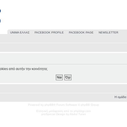
UΝΙΜΑ ΕΛΛΑΣ
FACEBOOK PROFILE
FACEBOOK PAGE
NEWSLETTER
okies από αυτήν την κοινότητα;
Η ομάδα
Powered by phpBB® Forum Software © phpBB Group
Ελληνική μετάφραση από το phpbbgr.com
pro
Special
Design by Abdul Turan