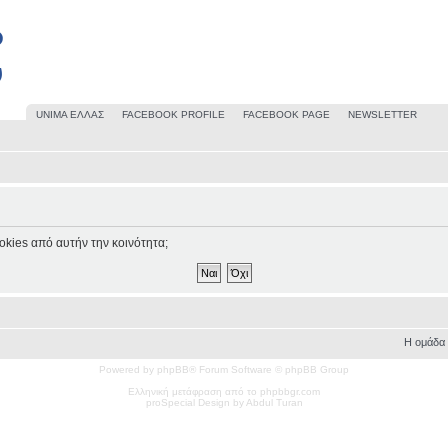
UΝΙΜΑ ΕΛΛΑΣ
FACEBOOK PROFILE
FACEBOOK PAGE
NEWSLETTER
okies από αυτήν την κοινότητα;
Η ομάδα
Powered by phpBB® Forum Software © phpBB Group
Ελληνική μετάφραση από το phpbbgr.com
pro
Special
Design by Abdul Turan