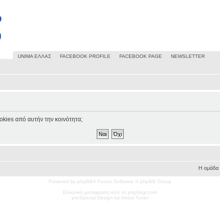
UΝΙΜΑ ΕΛΛΑΣ
FACEBOOK PROFILE
FACEBOOK PAGE
NEWSLETTER
okies από αυτήν την κοινότητα;
Η ομάδα
Powered by phpBB® Forum Software © phpBB Group
Ελληνική μετάφραση από το phpbbgr.com
pro
Special
Design by Abdul Turan