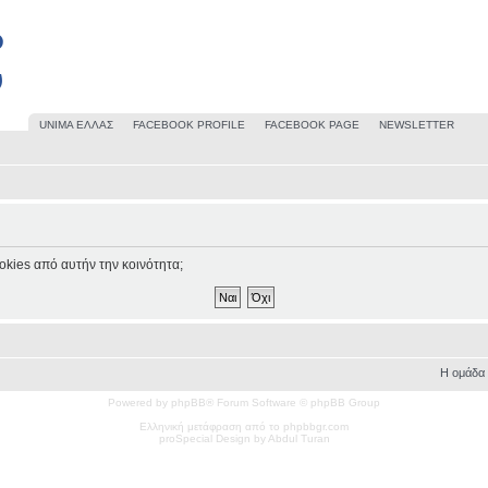
UΝΙΜΑ ΕΛΛΑΣ
FACEBOOK PROFILE
FACEBOOK PAGE
NEWSLETTER
okies από αυτήν την κοινότητα;
Η ομάδα
Powered by phpBB® Forum Software © phpBB Group
Ελληνική μετάφραση από το phpbbgr.com
pro
Special
Design by Abdul Turan