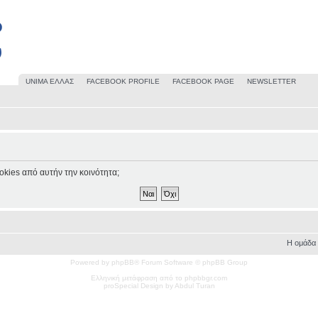
UΝΙΜΑ ΕΛΛΑΣ
FACEBOOK PROFILE
FACEBOOK PAGE
NEWSLETTER
okies από αυτήν την κοινότητα;
Η ομάδα
Powered by phpBB® Forum Software © phpBB Group
Ελληνική μετάφραση από το phpbbgr.com
pro
Special
Design by Abdul Turan