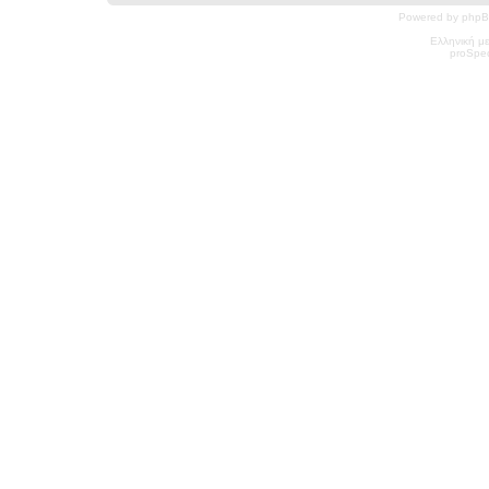
Powered by phpB
Ελληνική μ
pro
Spec