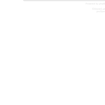
Powered by phpB
Ελληνική μ
pro
Spec