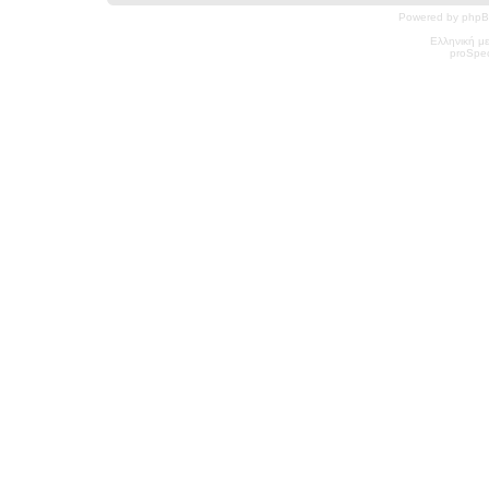
Powered by phpB
Ελληνική μ
pro
Spec