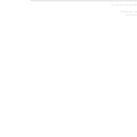
Powered by phpB
Ελληνική μ
pro
Spec