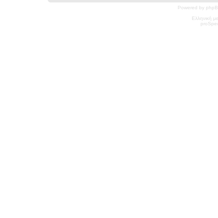
Powered by phpB
Ελληνική μ
pro
Spec