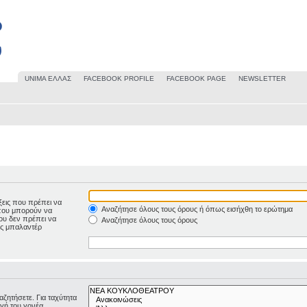
UΝΙΜΑ ΕΛΛΑΣ
FACEBOOK PROFILE
FACEBOOK PAGE
NEWSLETTER
ξεις που πρέπει να
Αναζήτησε όλους τους όρους ή όπως εισήχθη το ερώτημα
 που μπορούν να
που δεν πρέπει να
Αναζήτησε όλους τους όρους
ως μπαλαντέρ
αζητήσετε. Για ταχύτητα
γή του γονέα,