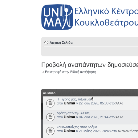
Αρχική Σελίδα
Προβολή αναπάντητων δημοσιεύσ
Επιστροφή στην Ειδική αναζήτηση
ΘΕΜΑΤΑ
H Τίγρης μας, ταξιδεύει
Unima
από
» 22 Ιούλ 2026, 05:33 στο
Άλλα
Δράση από την Assitej
Unima
από
» 04 Ιουν 2026, 21:44 στο
Άλλα
κουκλοπαίχτες στον δρόμο
Unima
από
» 21 Μάιος 2026, 20:48 στο
Ανακοινώσει