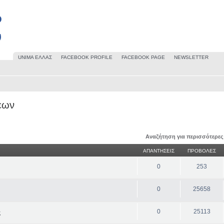
UΝΙΜΑ ΕΛΛΑΣ
FACEBOOK PROFILE
FACEBOOK PAGE
NEWSLETTER
εων
Αναζήτηση για περισσότερες
ΑΠΑΝΤΗΣΕΙΣ
ΠΡΟΒΟΛΕΣ
0
253
0
25658
0
25113
ς