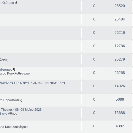
λοθεάτρου
0
26520
0
26484
0
26216
0
12786
0
26279
ώσεις
λοθεάτρου
0
26268
μέρα Κουκλοθεάτρου
ΗΜΜΕΝΩΝ ΠΡΟΣΦΥΓΙΚΩΝ ΚΑΙ ΤΗ ΝIΚΗ ΤΩΝ
0
14926
0
5089
στο
Παραστάσεις
Theater - 08, 09 Μαΐου 2026
0
13688
49 στο
Αθήνα
0
4392
έρα Κουκλοθεάτρου