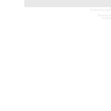
Powered by phpB
Ελληνική μ
pro
Spec