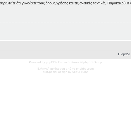
ουρευτείτε ότι γνωρίζετε τους όρους χρήσης και τις σχετικές τακτικές. Παρακαλούμε
Η ομάδα
Powered by phpBB® Forum Software © phpBB Group
Ελληνική μετάφραση από το phpbbgr.com
pro
Special
Design by Abdul Turan