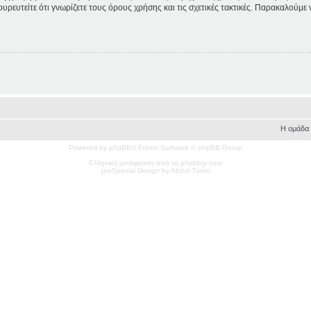
ουρευτείτε ότι γνωρίζετε τους όρους χρήσης και τις σχετικές τακτικές. Παρακαλούμε
Η ομάδα
Powered by phpBB® Forum Software © phpBB Group
Ελληνική μετάφραση από το phpbbgr.com
pro
Special
Design by Abdul Turan