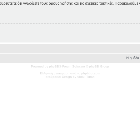
ουρευτείτε ότι γνωρίζετε τους όρους χρήσης και τις σχετικές τακτικές. Παρακαλούμε
Η ομάδα
Powered by phpBB® Forum Software © phpBB Group
Ελληνική μετάφραση από το phpbbgr.com
pro
Special
Design by Abdul Turan