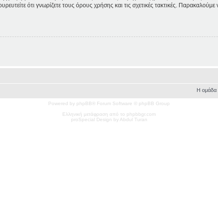
ουρευτείτε ότι γνωρίζετε τους όρους χρήσης και τις σχετικές τακτικές. Παρακαλούμε
Η ομάδα
Powered by phpBB® Forum Software © phpBB Group
Ελληνική μετάφραση από το phpbbgr.com
pro
Special
Design by Abdul Turan