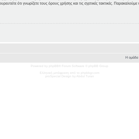
ουρευτείτε ότι γνωρίζετε τους όρους χρήσης και τις σχετικές τακτικές. Παρακαλούμε
Η ομάδα
Powered by phpBB® Forum Software © phpBB Group
Ελληνική μετάφραση από το phpbbgr.com
pro
Special
Design by Abdul Turan