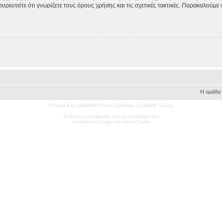
ουρευτείτε ότι γνωρίζετε τους όρους χρήσης και τις σχετικές τακτικές. Παρακαλούμε
Η ομάδα
Powered by phpBB® Forum Software © phpBB Group
Ελληνική μετάφραση από το phpbbgr.com
pro
Special
Design by Abdul Turan