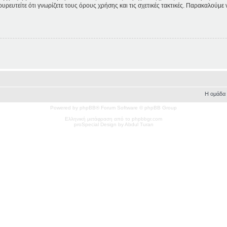
ουρευτείτε ότι γνωρίζετε τους όρους χρήσης και τις σχετικές τακτικές. Παρακαλούμε
Η ομάδα
Powered by phpBB® Forum Software © phpBB Group
Ελληνική μετάφραση από το phpbbgr.com
pro
Special
Design by Abdul Turan