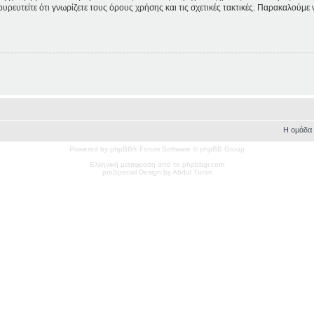
ουρευτείτε ότι γνωρίζετε τους όρους χρήσης και τις σχετικές τακτικές. Παρακαλούμε
Η ομάδα
Powered by phpBB® Forum Software © phpBB Group
Ελληνική μετάφραση από το phpbbgr.com
pro
Special
Design by Abdul Turan