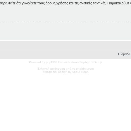
ουρευτείτε ότι γνωρίζετε τους όρους χρήσης και τις σχετικές τακτικές. Παρακαλούμε
Η ομάδα
Powered by phpBB® Forum Software © phpBB Group
Ελληνική μετάφραση από το phpbbgr.com
pro
Special
Design by Abdul Turan