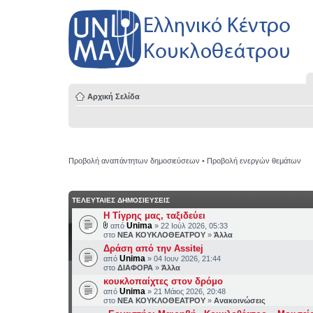
Αρχική Σελίδα
Προβολή αναπάντητων δημοσιεύσεων
•
Προβολή ενεργών θεμάτων
ΤΕΛΕΥΤΑΙΕΣ ΔΗΜΟΣΙΕΥΣΕΙΣ
H Τίγρης μας, ταξιδεύει
Unima
από
» 22 Ιούλ 2026, 05:33
στο
ΝΕΑ ΚΟΥΚΛΟΘΕΑΤΡΟΥ
»
Άλλα
Δράση από την Assitej
Unima
από
» 04 Ιουν 2026, 21:44
στο
ΔΙΑΦΟΡΑ
»
Άλλα
κουκλοπαίχτες στον δρόμο
Unima
από
» 21 Μάιος 2026, 20:48
στο
ΝΕΑ ΚΟΥΚΛΟΘΕΑΤΡΟΥ
»
Ανακοινώσεις