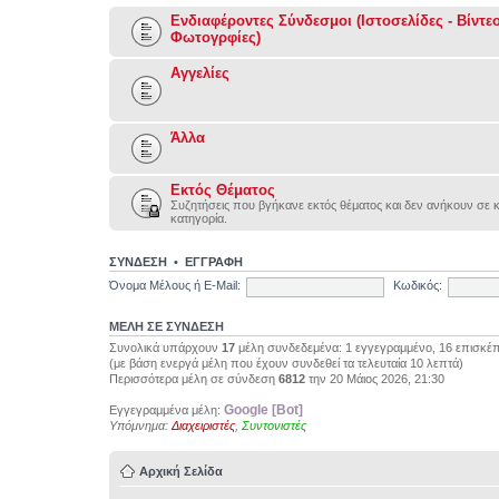
Ενδιαφέροντες Σύνδεσμοι (Ιστοσελίδες - Βίντεο
Φωτογρφίες)
Αγγελίες
Άλλα
Εκτός Θέματος
Συζητήσεις που βγήκανε εκτός θέματος και δεν ανήκουν σε 
κατηγορία.
ΣΥΝΔΕΣΗ
•
ΕΓΓΡΑΦΗ
Όνομα Μέλους ή E-Mail:
Κωδικός:
ΜΕΛΗ ΣΕ ΣΥΝΔΕΣΗ
Συνολικά υπάρχουν
17
μέλη συνδεδεμένα: 1 εγγεγραμμένο, 16 επισκέπ
(με βάση ενεργά μέλη που έχουν συνδεθεί τα τελευταία 10 λεπτά)
Περισσότερα μέλη σε σύνδεση
6812
την 20 Μάιος 2026, 21:30
Google [Bot]
Εγγεγραμμένα μέλη:
Υπόμνημα:
Διαχειριστές
,
Συντονιστές
Αρχική Σελίδα