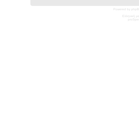
Powered by phpB
Ελληνική μ
pro
Spec