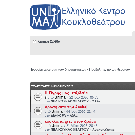
Αρχική Σελίδα
Προβολή αναπάντητων δημοσιεύσεων
•
Προβολή ενεργών θεμάτων
ΤΕΛΕΥΤΑΙΕΣ ΔΗΜΟΣΙΕΥΣΕΙΣ
H Τίγρης μας, ταξιδεύει
Unima
από
» 22 Ιούλ 2026, 05:33
στο
ΝΕΑ ΚΟΥΚΛΟΘΕΑΤΡΟΥ
»
Άλλα
Δράση από την Assitej
Unima
από
» 04 Ιουν 2026, 21:44
στο
ΔΙΑΦΟΡΑ
»
Άλλα
κουκλοπαίχτες στον δρόμο
Unima
από
» 21 Μάιος 2026, 20:48
στο
ΝΕΑ ΚΟΥΚΛΟΘΕΑΤΡΟΥ
»
Ανακοινώσεις