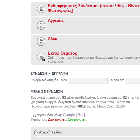
Ενδιαφέροντες Σύνδεσμοι (Ιστοσελίδες - Βίντεο
Φωτογρφίες)
Αγγελίες
Άλλα
Εκτός Θέματος
Συζητήσεις που βγήκανε εκτός θέματος και δεν ανήκουν σε 
κατηγορία.
ΣΥΝΔΕΣΗ
•
ΕΓΓΡΑΦΗ
Όνομα Μέλους ή E-Mail:
Κωδικός:
ΜΕΛΗ ΣΕ ΣΥΝΔΕΣΗ
Συνολικά υπάρχουν
53
μέλη συνδεδεμένα: 1 εγγεγραμμένο, 52 επισκέπ
(με βάση ενεργά μέλη που έχουν συνδεθεί τα τελευταία 10 λεπτά)
Περισσότερα μέλη σε σύνδεση
6812
την 20 Μάιος 2026, 21:30
Google [Bot]
Εγγεγραμμένα μέλη:
Υπόμνημα:
Διαχειριστές
,
Συντονιστές
Αρχική Σελίδα