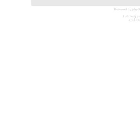
Powered by phpB
Ελληνική μ
pro
Spec