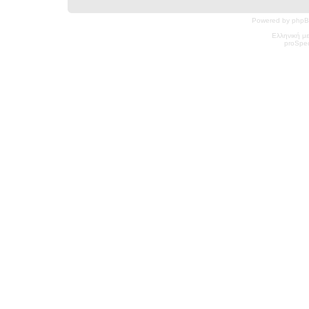
Powered by phpB
Ελληνική μ
pro
Spec