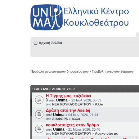
Αρχική Σελίδα
Προβολή αναπάντητων δημοσιεύσεων
•
Προβολή ενεργών θεμάτων
ΤΕΛΕΥΤΑΙΕΣ ΔΗΜΟΣΙΕΥΣΕΙΣ
H Τίγρης μας, ταξιδεύει
Unima
από
» 22 Ιούλ 2026, 05:33
στο
ΝΕΑ ΚΟΥΚΛΟΘΕΑΤΡΟΥ
»
Άλλα
Δράση από την Assitej
Unima
από
» 04 Ιουν 2026, 21:44
στο
ΔΙΑΦΟΡΑ
»
Άλλα
κουκλοπαίχτες στον δρόμο
Unima
από
» 21 Μάιος 2026, 20:48
στο
ΝΕΑ ΚΟΥΚΛΟΘΕΑΤΡΟΥ
»
Ανακοινώσεις