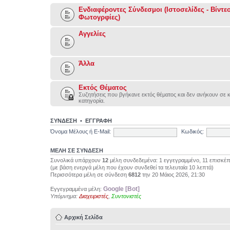
Ενδιαφέροντες Σύνδεσμοι (Ιστοσελίδες - Βίντεο
Φωτογρφίες)
Αγγελίες
Άλλα
Εκτός Θέματος
Συζητήσεις που βγήκανε εκτός θέματος και δεν ανήκουν σε 
κατηγορία.
ΣΥΝΔΕΣΗ
•
ΕΓΓΡΑΦΗ
Όνομα Μέλους ή E-Mail:
Κωδικός:
ΜΕΛΗ ΣΕ ΣΥΝΔΕΣΗ
Συνολικά υπάρχουν
12
μέλη συνδεδεμένα: 1 εγγεγραμμένο, 11 επισκέπ
(με βάση ενεργά μέλη που έχουν συνδεθεί τα τελευταία 10 λεπτά)
Περισσότερα μέλη σε σύνδεση
6812
την 20 Μάιος 2026, 21:30
Google [Bot]
Εγγεγραμμένα μέλη:
Υπόμνημα:
Διαχειριστές
,
Συντονιστές
Αρχική Σελίδα