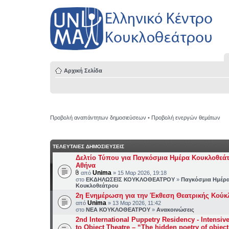
Αρχική Σελίδα
Προβολή αναπάντητων δημοσιεύσεων
•
Προβολή ενεργών θεμάτων
ΤΕΛΕΥΤΑΙΕΣ ΔΗΜΟΣΙΕΥΣΕΙΣ
Δελτίο Τύπου για Παγκόσμια Ημέρα Κουκλοθεά
Αθήνα
Unima
από
» 15 Μαρ 2026, 19:18
στο
ΕΚΔΗΛΩΣΕΙΣ ΚΟΥΚΛΟΘΕΑΤΡΟΥ
»
Παγκόσμια Ημέρ
Κουκλοθεάτρου
2η Ενημέρωση για την Έκθεση Θεατρικής Κούκ
Unima
από
» 13 Μαρ 2026, 11:42
στο
ΝΕΑ ΚΟΥΚΛΟΘΕΑΤΡΟΥ
»
Ανακοινώσεις
2nd International Puppetry Residency - Intensive
to Object Theatre – “The hidden poetry of objec