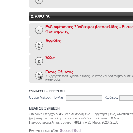
ΔΙΑΦΟΡΑ
Ενδιαφέροντες Σύνδεσμοι (Ιστοσελίδες - Βίντεο
Φωτογρφίες)
Αγγελίες
Άλλα
Εκτός Θέματος
Συζητήσεις που βγήκανε εκτός θέματος και δεν ανήκουν σε 
κατηγορία.
ΣΥΝΔΕΣΗ
•
ΕΓΓΡΑΦΗ
Όνομα Μέλους ή E-Mail:
Κωδικός:
ΜΕΛΗ ΣΕ ΣΥΝΔΕΣΗ
Συνολικά υπάρχουν
45
μέλη συνδεδεμένα: 1 εγγεγραμμένο, 44 επισκέπ
(με βάση ενεργά μέλη που έχουν συνδεθεί τα τελευταία 10 λεπτά)
Περισσότερα μέλη σε σύνδεση
6812
την 20 Μάιος 2026, 21:30
Google [Bot]
Εγγεγραμμένα μέλη: