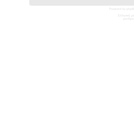
Powered by phpB
Ελληνική μ
pro
Spec