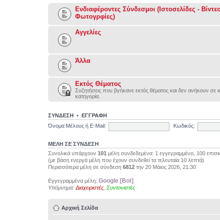
Ενδιαφέροντες Σύνδεσμοι (Ιστοσελίδες - Βίντεο
Φωτογρφίες)
Αγγελίες
Άλλα
Εκτός Θέματος
Συζητήσεις που βγήκανε εκτός θέματος και δεν ανήκουν σε 
κατηγορία.
ΣΥΝΔΕΣΗ
•
ΕΓΓΡΑΦΗ
Όνομα Μέλους ή E-Mail:
Κωδικός:
ΜΕΛΗ ΣΕ ΣΥΝΔΕΣΗ
Συνολικά υπάρχουν
101
μέλη συνδεδεμένα: 1 εγγεγραμμένο, 100 επισ
(με βάση ενεργά μέλη που έχουν συνδεθεί τα τελευταία 10 λεπτά)
Περισσότερα μέλη σε σύνδεση
6812
την 20 Μάιος 2026, 21:30
Google [Bot]
Εγγεγραμμένα μέλη:
Υπόμνημα:
Διαχειριστές
,
Συντονιστές
Αρχική Σελίδα