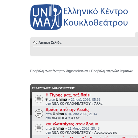
Αρχική Σελίδα
Προβολή αναπάντητων δημοσιεύσεων
•
Προβολή ενεργών θεμάτων
ΤΕΛΕΥΤΑΙΕΣ ΔΗΜΟΣΙΕΥΣΕΙΣ
H Τίγρης μας, ταξιδεύει
Unima
από
» 22 Ιούλ 2026, 05:33
στο
ΝΕΑ ΚΟΥΚΛΟΘΕΑΤΡΟΥ
»
Άλλα
Δράση από την Assitej
Unima
από
» 04 Ιουν 2026, 21:44
στο
ΔΙΑΦΟΡΑ
»
Άλλα
κουκλοπαίχτες στον δρόμο
Unima
από
» 21 Μάιος 2026, 20:48
στο
ΝΕΑ ΚΟΥΚΛΟΘΕΑΤΡΟΥ
»
Ανακοινώσεις