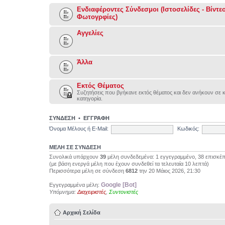
Ενδιαφέροντες Σύνδεσμοι (Ιστοσελίδες - Βίντεο
Φωτογρφίες)
Αγγελίες
Άλλα
Εκτός Θέματος
Συζητήσεις που βγήκανε εκτός θέματος και δεν ανήκουν σε 
κατηγορία.
ΣΥΝΔΕΣΗ
•
ΕΓΓΡΑΦΗ
Όνομα Μέλους ή E-Mail:
Κωδικός:
ΜΕΛΗ ΣΕ ΣΥΝΔΕΣΗ
Συνολικά υπάρχουν
39
μέλη συνδεδεμένα: 1 εγγεγραμμένο, 38 επισκέπ
(με βάση ενεργά μέλη που έχουν συνδεθεί τα τελευταία 10 λεπτά)
Περισσότερα μέλη σε σύνδεση
6812
την 20 Μάιος 2026, 21:30
Google [Bot]
Εγγεγραμμένα μέλη:
Υπόμνημα:
Διαχειριστές
,
Συντονιστές
Αρχική Σελίδα