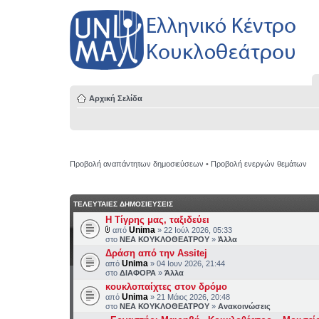
Αρχική Σελίδα
Προβολή αναπάντητων δημοσιεύσεων
•
Προβολή ενεργών θεμάτων
ΤΕΛΕΥΤΑΙΕΣ ΔΗΜΟΣΙΕΥΣΕΙΣ
H Τίγρης μας, ταξιδεύει
Unima
από
» 22 Ιούλ 2026, 05:33
στο
ΝΕΑ ΚΟΥΚΛΟΘΕΑΤΡΟΥ
»
Άλλα
Δράση από την Assitej
Unima
από
» 04 Ιουν 2026, 21:44
στο
ΔΙΑΦΟΡΑ
»
Άλλα
κουκλοπαίχτες στον δρόμο
Unima
από
» 21 Μάιος 2026, 20:48
στο
ΝΕΑ ΚΟΥΚΛΟΘΕΑΤΡΟΥ
»
Ανακοινώσεις