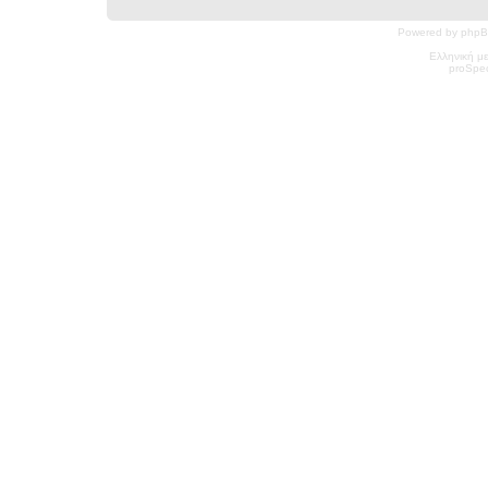
Powered by phpB
Ελληνική μ
pro
Spec