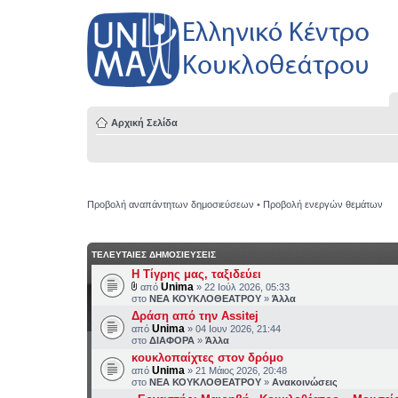
Αρχική Σελίδα
Προβολή αναπάντητων δημοσιεύσεων
•
Προβολή ενεργών θεμάτων
ΤΕΛΕΥΤΑΙΕΣ ΔΗΜΟΣΙΕΥΣΕΙΣ
H Τίγρης μας, ταξιδεύει
Unima
από
» 22 Ιούλ 2026, 05:33
στο
ΝΕΑ ΚΟΥΚΛΟΘΕΑΤΡΟΥ
»
Άλλα
Δράση από την Assitej
Unima
από
» 04 Ιουν 2026, 21:44
στο
ΔΙΑΦΟΡΑ
»
Άλλα
κουκλοπαίχτες στον δρόμο
Unima
από
» 21 Μάιος 2026, 20:48
στο
ΝΕΑ ΚΟΥΚΛΟΘΕΑΤΡΟΥ
»
Ανακοινώσεις