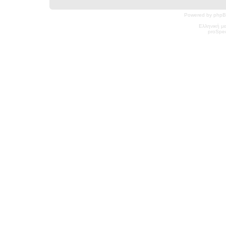
Powered by phpB
Ελληνική μ
pro
Spec