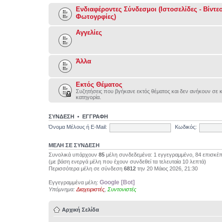
Ενδιαφέροντες Σύνδεσμοι (Ιστοσελίδες - Βίντεο
Φωτογρφίες)
Αγγελίες
Άλλα
Εκτός Θέματος
Συζητήσεις που βγήκανε εκτός θέματος και δεν ανήκουν σε 
κατηγορία.
ΣΥΝΔΕΣΗ
•
ΕΓΓΡΑΦΗ
Όνομα Μέλους ή E-Mail:
Κωδικός:
ΜΕΛΗ ΣΕ ΣΥΝΔΕΣΗ
Συνολικά υπάρχουν
85
μέλη συνδεδεμένα: 1 εγγεγραμμένο, 84 επισκέπ
(με βάση ενεργά μέλη που έχουν συνδεθεί τα τελευταία 10 λεπτά)
Περισσότερα μέλη σε σύνδεση
6812
την 20 Μάιος 2026, 21:30
Google [Bot]
Εγγεγραμμένα μέλη:
Υπόμνημα:
Διαχειριστές
,
Συντονιστές
Αρχική Σελίδα