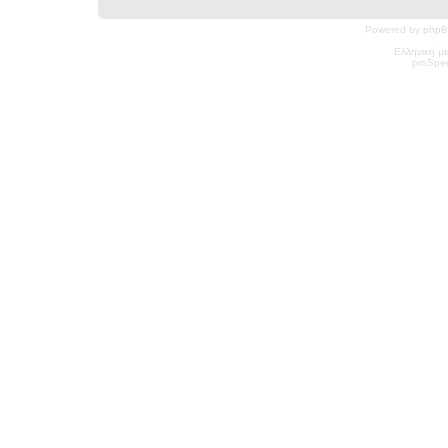
Powered by phpB
Ελληνική μ
pro
Spec