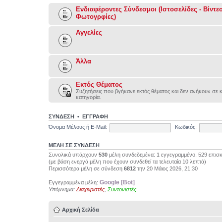
Ενδιαφέροντες Σύνδεσμοι (Ιστοσελίδες - Βίντεο
Φωτογρφίες)
Αγγελίες
Άλλα
Εκτός Θέματος
Συζητήσεις που βγήκανε εκτός θέματος και δεν ανήκουν σε 
κατηγορία.
ΣΥΝΔΕΣΗ
•
ΕΓΓΡΑΦΗ
Όνομα Μέλους ή E-Mail:
Κωδικός:
ΜΕΛΗ ΣΕ ΣΥΝΔΕΣΗ
Συνολικά υπάρχουν
530
μέλη συνδεδεμένα: 1 εγγεγραμμένο, 529 επισ
(με βάση ενεργά μέλη που έχουν συνδεθεί τα τελευταία 10 λεπτά)
Περισσότερα μέλη σε σύνδεση
6812
την 20 Μάιος 2026, 21:30
Google [Bot]
Εγγεγραμμένα μέλη:
Υπόμνημα:
Διαχειριστές
,
Συντονιστές
Αρχική Σελίδα