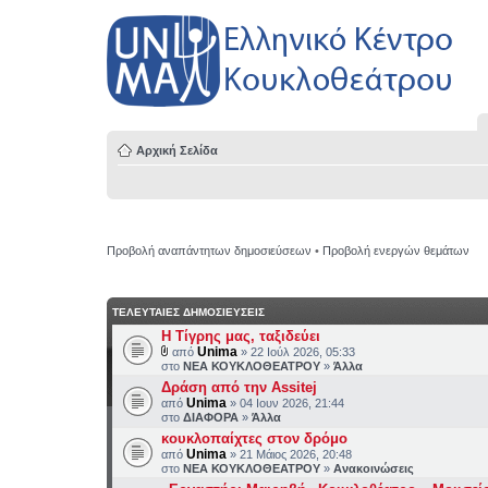
Αρχική Σελίδα
Προβολή αναπάντητων δημοσιεύσεων
•
Προβολή ενεργών θεμάτων
ΤΕΛΕΥΤΑΙΕΣ ΔΗΜΟΣΙΕΥΣΕΙΣ
H Τίγρης μας, ταξιδεύει
Unima
από
» 22 Ιούλ 2026, 05:33
στο
ΝΕΑ ΚΟΥΚΛΟΘΕΑΤΡΟΥ
»
Άλλα
Δράση από την Assitej
Unima
από
» 04 Ιουν 2026, 21:44
στο
ΔΙΑΦΟΡΑ
»
Άλλα
κουκλοπαίχτες στον δρόμο
Unima
από
» 21 Μάιος 2026, 20:48
στο
ΝΕΑ ΚΟΥΚΛΟΘΕΑΤΡΟΥ
»
Ανακοινώσεις