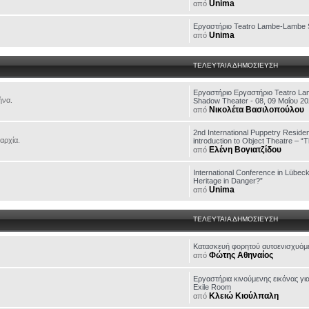
Unima
από
Εργαστήριο Teatro Lambe-Lambe 
Unima
από
ΤΕΛΕΥΤΑΙΑ ΔΗΜΟΣΙΕΥΣΗ
Εργαστήριο Εργαστήριο Teatro L
ήνα.
Shadow Theater - 08, 09 Μαΐου 2
Νικολέτα Βασιλοπούλου
από
2nd International Puppetry Residen
αρχία.
introduction to Object Theatre – “T
Ελένη Βογιατζίδου
από
International Conference in Lübeck
Heritage in Danger?”
Unima
από
ΤΕΛΕΥΤΑΙΑ ΔΗΜΟΣΙΕΥΣΗ
Κατασκευή φορητού αυτοενισχυόμ
Φώτης Αθηναίος
από
Εργαστήρια κινούμενης εικόνας γι
Exile Room
Κλειώ Κιούλπαλη
από