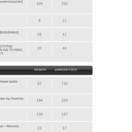
γοαπολογιστική
104
232
6
21
ΙΒΛΙΟΘΗΚΗΣ
28
41
ΝΟΤΗΤΑΣ
20
44
 ΚΑΙ ΤΗ ΝIΚΗ
Π...
ΘΕΜΑΤΑ
ΔΗΜΟΣΙΕΥΣΕΙΣ
κόσμια ημέρα
62
132
τρο της Κουκλας
194
224
139
167
ρο – Μουσείο
13
17