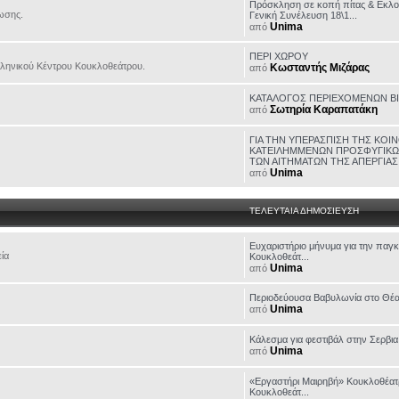
Πρόσκληση σε κοπή πίτας & Εκλο
ωσης.
Γενική Συνέλευση 18\1...
Unima
από
ΠΕΡΙ ΧΩΡΟΥ
 Ελληνικού Κέντρου Κουκλοθεάτρου.
Κωσταντής Μιζάρας
από
ΚΑΤΑΛΟΓΟΣ ΠΕΡΙΕΧΟΜΕΝΩΝ Β
Σωτηρία Καραπατάκη
από
ΓΙΑ ΤΗΝ ΥΠΕΡΑΣΠΙΣΗ ΤΗΣ ΚΟΙ
ΚΑΤΕΙΛΗΜΜΕΝΩΝ ΠΡΟΣΦΥΓΙΚΩΝ
ΤΩΝ ΑΙΤΗΜΑΤΩΝ ΤΗΣ ΑΠΕΡΓΙΑΣ 
Unima
από
ΤΕΛΕΥΤΑΙΑ ΔΗΜΟΣΙΕΥΣΗ
Eυχαριστήριο μήνυμα για την παγ
εία
Κουκλοθεάτ...
Unima
από
Περιοδεύουσα Βαβυλωνία στο Θέα
Unima
από
Κάλεσμα για φεστιβάλ στην Σερβια
Unima
από
«Εργαστήρι Μαιρηβή» Κουκλοθέατ
Κουκλοθεάτ...