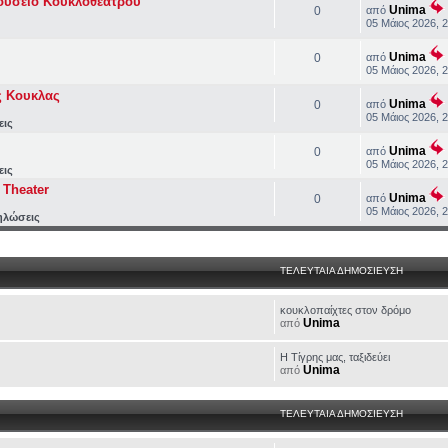
ουσείο Κουκλοθεάτρου
Unima
0
από
05 Μάιος 2026, 
Unima
0
από
05 Μάιος 2026, 
ς Κουκλας
Unima
0
από
05 Μάιος 2026, 
εις
Unima
0
από
05 Μάιος 2026, 
εις
Theater
Unima
0
από
05 Μάιος 2026, 
ηλώσεις
ΤΕΛΕΥΤΑΙΑ ΔΗΜΟΣΙΕΥΣΗ
κουκλοπαίχτες στον δρόμο
Unima
από
H Τίγρης μας, ταξιδεύει
Unima
από
ΤΕΛΕΥΤΑΙΑ ΔΗΜΟΣΙΕΥΣΗ