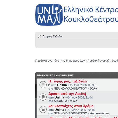
Αρχική Σελίδα
Προβολή αναπάντητων δημοσιεύσεων
•
Προβολή ενεργών θεμ
ΤΕΛΕΥΤΑΙΕΣ ΔΗΜΟΣΙΕΥΣΕΙΣ
H Τίγρης μας, ταξιδεύει
Unima
από
» 22 Ιούλ 2026, 05:33
στο
ΝΕΑ ΚΟΥΚΛΟΘΕΑΤΡΟΥ
»
Άλλα
Δράση από την Assitej
Unima
από
» 04 Ιουν 2026, 21:44
στο
ΔΙΑΦΟΡΑ
»
Άλλα
κουκλοπαίχτες στον δρόμο
Unima
από
» 21 Μάιος 2026, 20:48
στο
ΝΕΑ ΚΟΥΚΛΟΘΕΑΤΡΟΥ
»
Ανακοινώσεις