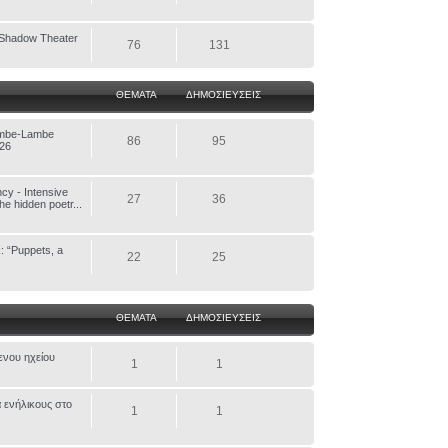
Shadow Theater
76
131
ΘΕΜΑΤΑ
ΔΗΜΟΣΙΕΥΣΕΙΣ
ambe-Lambe
86
95
026
cy - Intensive
27
36
he hidden poetr...
: “Puppets, a
22
25
ΘΕΜΑΤΑ
ΔΗΜΟΣΙΕΥΣΕΙΣ
ενου ηχείου
1
1
α ενήλικους στο
1
1