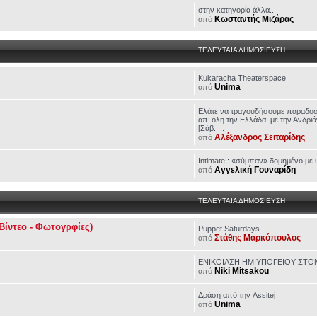
στην κατηγορία άλλα...
Κωσταντής Μιζάρας
από
ΤΕΛΕΥΤΑΙΑ ΔΗΜΟΣΙΕΥΣΗ
Kukaracha Theaterspace
Unima
από
Ελάτε να τραγουδήσουμε παραδοσ
απ’ όλη την Ελλάδα! με την Ανδρ
[Σάβ. ...
Αλέξανδρος Σεϊταρίδης
από
Intimate : «σύμπαν» δομημένο με 
Αγγελική Γουναρίδη
από
ΤΕΛΕΥΤΑΙΑ ΔΗΜΟΣΙΕΥΣΗ
Βίντεο - Φωτογρφίες)
Puppet Saturdays
Στάθης Μαρκόπουλος
από
ΕΝΙΚΟΙΑΣΗ ΗΜΙΥΠΟΓΕΙΟΥ ΣΤ
Niki Mitsakou
από
Δράση από την Assitej
Unima
από